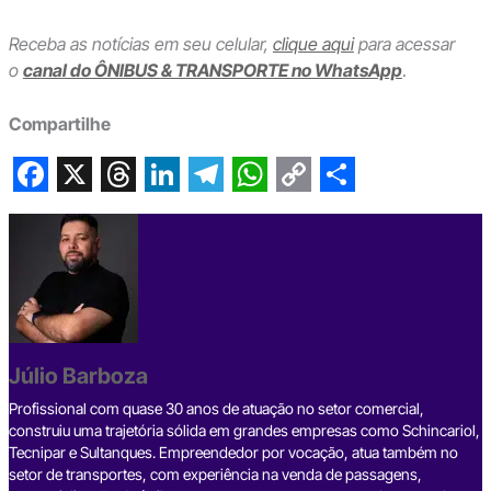
Receba as notícias em seu celular,
clique aqui
para acessar
o
canal do ÔNIBUS & TRANSPORTE no WhatsApp
.
Compartilhe
F
X
T
L
T
W
C
S
a
h
i
e
h
o
h
c
r
n
l
a
p
a
e
e
k
e
t
y
r
b
a
e
g
s
L
e
Júlio Barboza
o
d
d
r
A
i
o
s
I
a
p
n
Profissional com quase 30 anos de atuação no setor comercial,
construiu uma trajetória sólida em grandes empresas como Schincariol,
k
n
m
p
k
Tecnipar e Sultanques. Empreendedor por vocação, atua também no
setor de transportes, com experiência na venda de passagens,