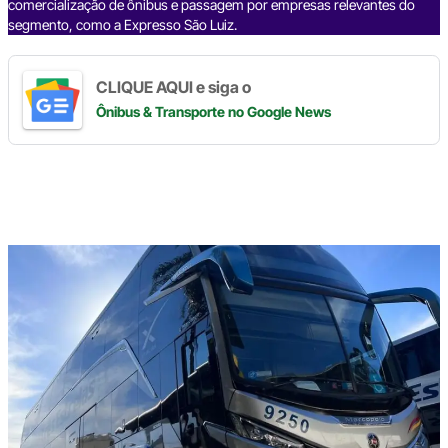
comercialização de ônibus e passagem por empresas relevantes do
segmento, como a Expresso São Luiz.
CLIQUE AQUI e siga o
Ônibus & Transporte
no Google News
Digite
aqui
o
seu
e-
mail