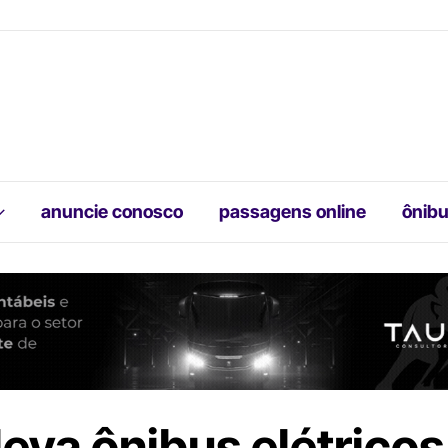
anuncie conosco
passagens online
ônibu
 leva ônibus elétricos