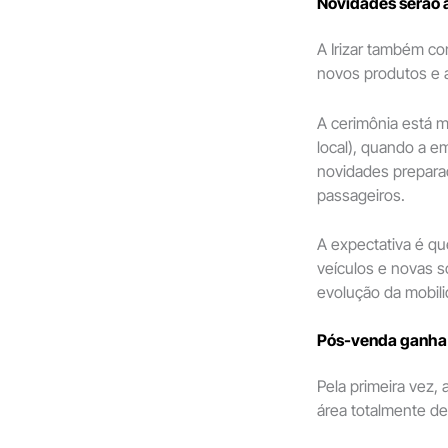
Novidades serão a
A Irizar também co
novos produtos e a
A cerimônia está 
local), quando a e
novidades prepara
passageiros.
A expectativa é qu
veículos e novas s
evolução da mobili
Pós-venda ganha 
Pela primeira vez, 
área totalmente d