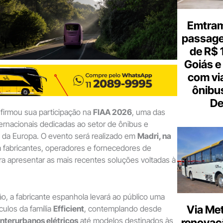
Emtram
passagen
de R$ 
Goiás e 
com vi
ônibu
De
firmou sua participação na
FIAA 2026
, uma das
nternacionais dedicadas ao setor de ônibus e
o da Europa. O evento será realizado em
Madri, na
rá fabricantes, operadores e fornecedores de
ra apresentar as mais recentes soluções voltadas à
o, a fabricante espanhola levará ao público uma
Via Met
ulos da família
Efficient
, contemplando desde
interurbanos elétricos
até modelos destinados às
renovaçã