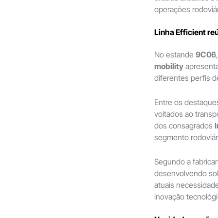
operações rodoviár
Linha Efficient r
No estande
9C06
mobility
apresenta
diferentes perfis 
Entre os destaque
voltados ao transp
dos consagrados
I
segmento rodoviári
Segundo a fabrica
desenvolvendo so
atuais necessidade
inovação tecnológi