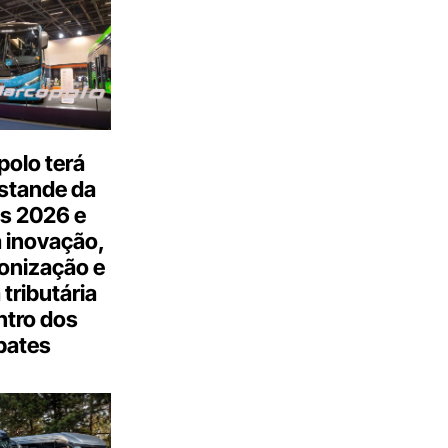
olo terá
stande da
s 2026 e
 inovação,
onização e
tributária
ntro dos
bates