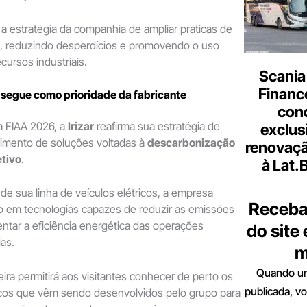
 a estratégia da companhia de ampliar práticas de
, reduzindo desperdícios e promovendo o uso
cursos industriais.
Scania
Finance
segue como prioridade da fabricante
con
 FIAA 2026, a
Irizar
reafirma sua estratégia de
exclus
vimento de soluções voltadas à
descarbonização
renovaçã
etivo
.
à Lat.
e sua linha de veículos elétricos, a empresa
Receba
o em tecnologias capazes de reduzir as emissões
tar a eficiência energética das operações
do site
ias.
m
Quando um
eira permitirá aos visitantes conhecer de perto os
publicada, v
cos que vêm sendo desenvolvidos pelo grupo para