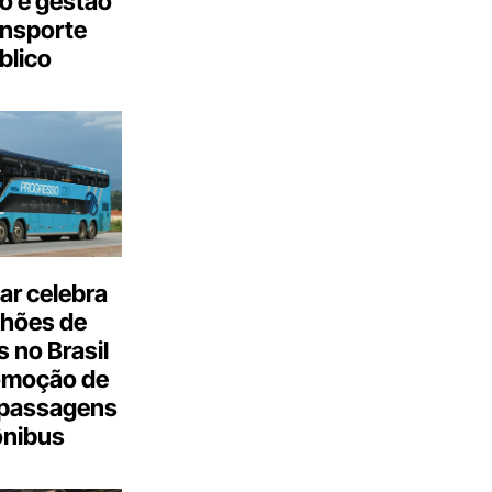
o e gestão
ansporte
blico
ar celebra
lhões de
 no Brasil
omoção de
passagens
ônibus