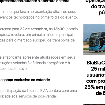
operaçã
presentadas durante a abertura da feira
do tr
nfirmou que fará a apresentação oficial de seus
pú
vanços tecnológicos no primeiro dia do evento.
marcada para
22 de setembro
, às
13h30
(horário
mpresa revelará, em primeira mão, as principais
das para o mercado europeu de transporte de
e a fabricante apresente atualizações em seus
BlaBlaC
oluções voltadas à eficiência energética e à
25 mi
dade sustentável.
usuários
espaço exclusivo no estande
com pr
25% em 
a participação da Irizar na FIAA contará com uma
de 
edicada aos serviços de pós-venda.