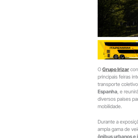
O
Grupo Irizar
con
principais feiras i
transporte coletiv
Espanha
, e reuni
diversos países pa
mobilidade.
Durante a exposiçã
ampla gama de veíc
ônibus urbanos e 