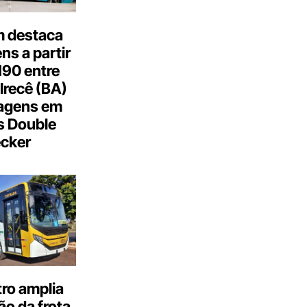
 destaca
s a partir
190 entre
Irecê (BA)
agens em
s Double
cker
ro amplia
o da frota