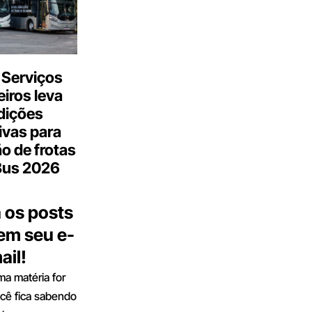
 Serviços
iros leva
dições
ivas para
o de frotas
Bus 2026
 os posts
 em seu e-
ail!
a matéria for
ocê fica sabendo