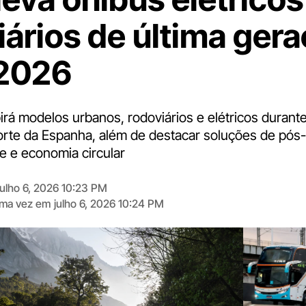
iários de última gera
 2026
irá modelos urbanos, rodoviários e elétricos durante
porte da Espanha, além de destacar soluções de pós
e e economia circular
julho 6, 2026 10:23 PM
tima vez em
julho 6, 2026 10:24 PM
Digite
aqui
o
seu
e-
mail