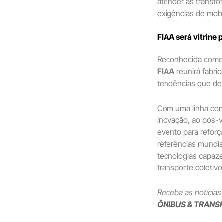
atender às transf
exigências de mobi
FIAA será vitrine 
Reconhecida como u
FIAA
reunirá fabric
tendências que de
Com uma linha com
inovação, ao pós-v
evento para refor
referências mundi
tecnologias capaze
transporte coletivo
Receba as notícias
ÔNIBUS & TRANS