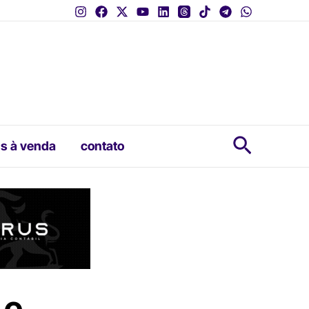
Pesquis
s à venda
contato
 e