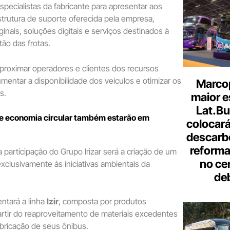
specialistas da fabricante para apresentar aos
estrutura de suporte oferecida pela empresa,
ginais, soluções digitais e serviços destinados à
ão das frotas.
 aproximar operadores e clientes dos recursos
umentar a disponibilidade dos veículos e otimizar os
Marcop
s.
maior e
Lat.Bu
 e economia circular também estarão em
colocará
descarb
reforma 
a participação do Grupo Irizar será a criação de um
no ce
xclusivamente às iniciativas ambientais da
de
entará a linha
Izir
, composta por produtos
rtir do reaproveitamento de materiais excedentes
bricação de seus ônibus.