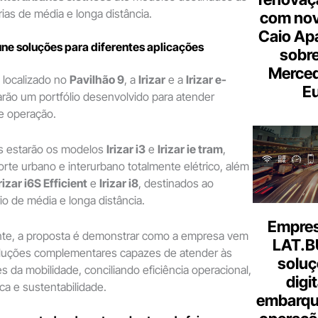
ias de média e longa distância.
com nov
Caio Ap
eúne soluções para diferentes aplicações
sobre
Merce
, localizado no
Pavilhão 9
, a
Irizar
e a
Irizar e-
Eu
rão um portfólio desenvolvido para atender
de operação.
s estarão os modelos
Irizar i3
e
Irizar ie tram
,
orte urbano e interurbano totalmente elétrico, além
rizar i6S Efficient
e
Irizar i8
, destinados ao
o de média e longa distância.
Empresa
nte, a proposta é demonstrar como a empresa vem
LAT.B
luções complementares capazes de atender às
soluç
s da mobilidade, conciliando eficiência operacional,
digi
ca e sustentabilidade.
embarque