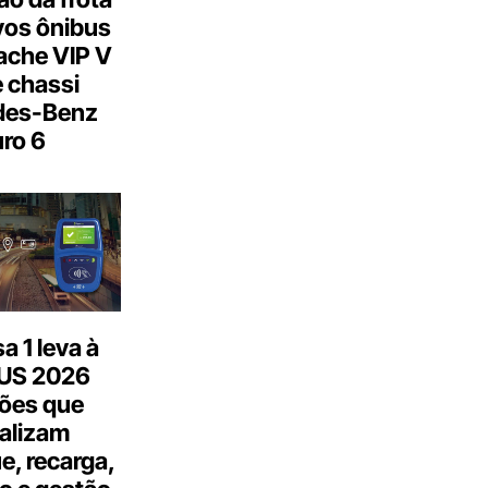
os ônibus
ache VIP V
 chassi
des-Benz
ro 6
 1 leva à
US 2026
ões que
talizam
, recarga,