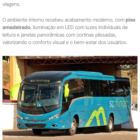
viagens.
O ambiente interno recebeu acabamento moderno, com
piso
amadeirado
, iluminação em LED com luzes individuais de
leitura e janelas panorâmicas com cortinas plissadas,
valorizando o conforto visual e o bem-estar dos usuários.