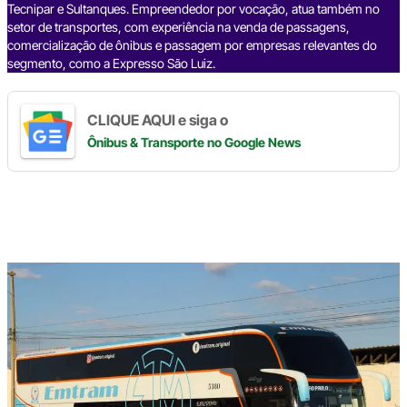
k
n
m
p
k
Tecnipar e Sultanques. Empreendedor por vocação, atua também no
setor de transportes, com experiência na venda de passagens,
comercialização de ônibus e passagem por empresas relevantes do
segmento, como a Expresso São Luiz.
CLIQUE AQUI e siga o
Ônibus & Transporte
no Google News
Digite
aqui
o
seu
e-
mail