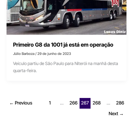
Primeiro G8 da 1001 já está em operação
Júlio Barboza
/
29 de junho de 2023
Veículo partiu de São Paulo para Niterói na manhã desta
quarta-feira.
←
Previous
1
…
266
267
268
…
286
Next
→