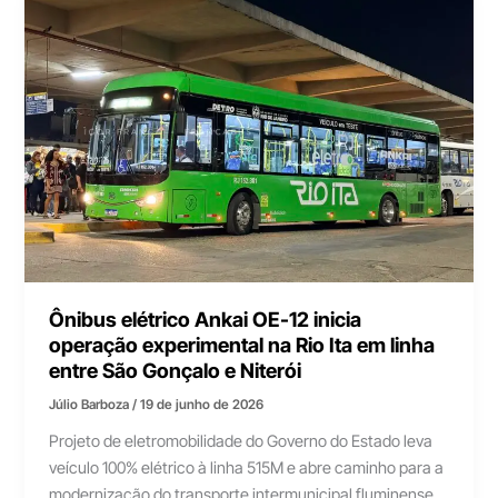
Ônibus elétrico Ankai OE-12 inicia
operação experimental na Rio Ita em linha
entre São Gonçalo e Niterói
Júlio Barboza
/
19 de junho de 2026
Projeto de eletromobilidade do Governo do Estado leva
veículo 100% elétrico à linha 515M e abre caminho para a
modernização do transporte intermunicipal fluminense