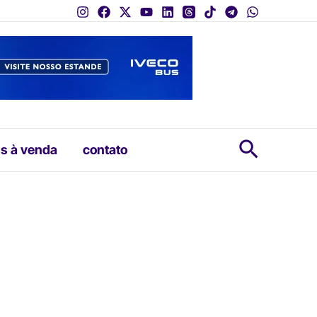
Pesquis
s à venda
contato