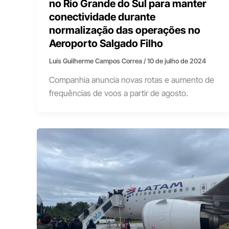
no Rio Grande do Sul para manter
conectividade durante
normalização das operações no
Aeroporto Salgado Filho
Luís Guilherme Campos Correa
/
10 de julho de 2024
Companhia anuncia novas rotas e aumento de
frequências de voos a partir de agosto.