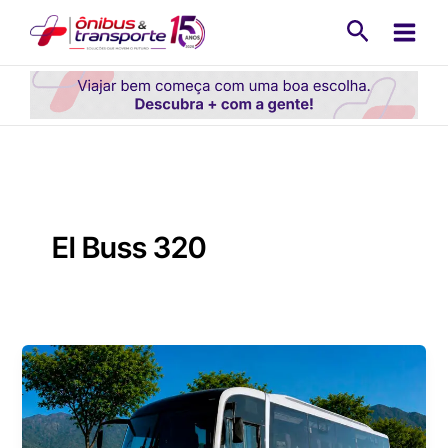
Ir
Pesquisa
para
o
conteúdo
El Buss 320