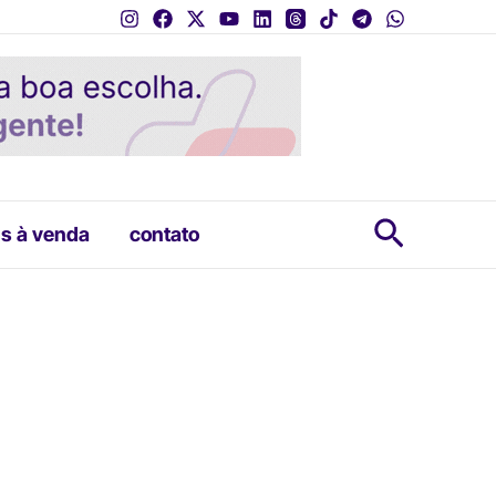
Pesquis
s à venda
contato