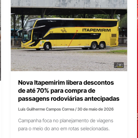
Nova Itapemirim libera descontos
de até 70% para compra de
passagens rodoviárias antecipadas
Luís Guilherme Campos Correa
/
30 de maio de 2026
Campanha foca no planejamento de viagens
para o meio do ano em rotas selecionadas.