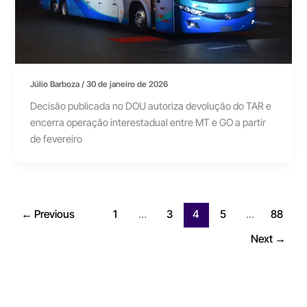
Júlio Barboza
/
30 de janeiro de 2026
Decisão publicada no DOU autoriza devolução do TAR e
encerra operação interestadual entre MT e GO a partir
de fevereiro
←
Previous
1
…
3
4
5
…
88
Next
→