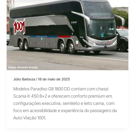
Júlio Barboza
/
18 de maio de 2025
Modelos Paradiso G8 1800 DD contam com chassi
Scania K 450 8×2 e oferecem conforto premium em
configurações executiva, semileito e leito cama, com
foco em acessibilidade e experiência do passageiro da
Auto Viação 1001.