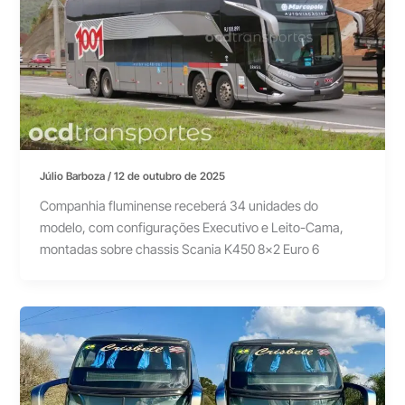
Júlio Barboza
/
12 de outubro de 2025
Companhia fluminense receberá 34 unidades do
modelo, com configurações Executivo e Leito-Cama,
montadas sobre chassis Scania K450 8×2 Euro 6