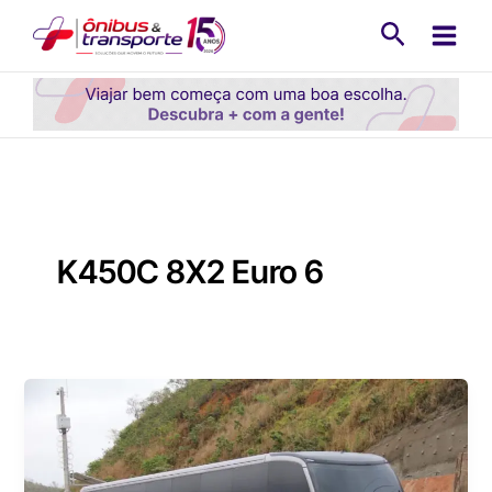
Ir
Pesquisa
para
o
conteúdo
K450C 8X2 Euro 6