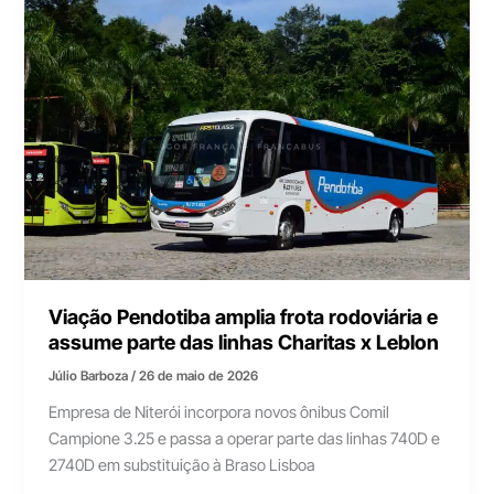
Viação Pendotiba amplia frota rodoviária e
assume parte das linhas Charitas x Leblon
Júlio Barboza
/
26 de maio de 2026
Empresa de Niterói incorpora novos ônibus Comil
Campione 3.25 e passa a operar parte das linhas 740D e
2740D em substituição à Braso Lisboa