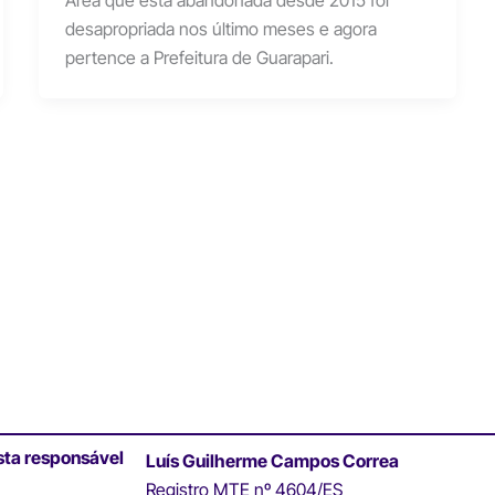
Área que está abandonada desde 2015 foi
desapropriada nos último meses e agora
pertence a Prefeitura de Guarapari.
sta responsável
Luís Guilherme Campos Correa
Registro MTE nº 4604/ES