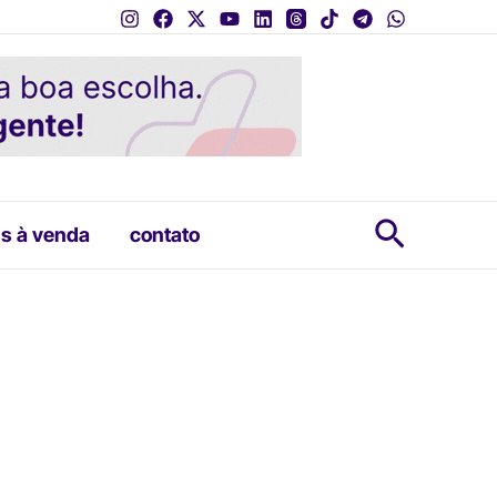
Pesquis
s à venda
contato