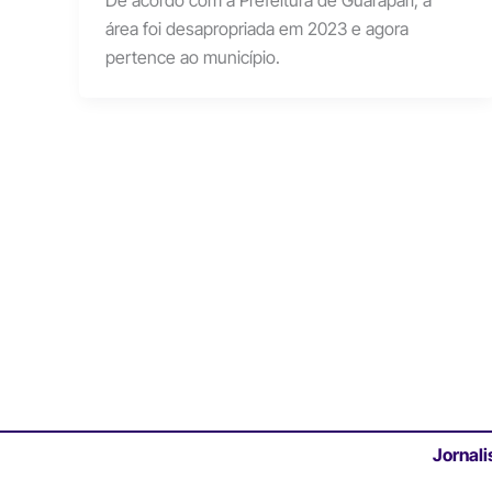
De acordo com a Prefeitura de Guarapari, a
área foi desapropriada em 2023 e agora
pertence ao município.
Jornali