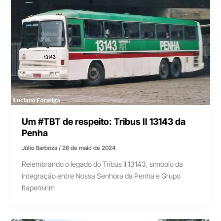
Um #TBT de respeito: Tribus II 13143 da
Penha
Júlio Barboza
/
26 de maio de 2024
Relembrando o legado do Tribus II 13143, símbolo da
integração entre Nossa Senhora da Penha e Grupo
Itapemirim