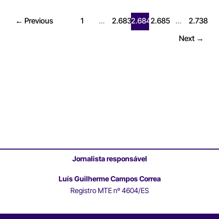
←
Previous
1
…
2.683
2.684
2.685
…
2.738
Next
→
Jornalista responsável
Luís Guilherme Campos Correa
Registro MTE nº 4604/ES