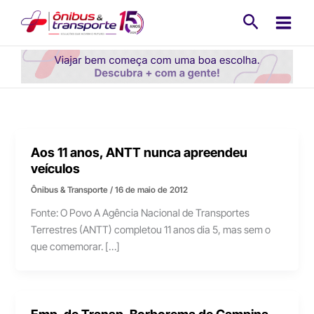
Ir
Pesquisa
para
o
conteúdo
Aos 11 anos, ANTT nunca apreendeu
veículos
Ônibus & Transporte
/
16 de maio de 2012
Fonte: O Povo A Agência Nacional de Transportes
Terrestres (ANTT) completou 11 anos dia 5, mas sem o
que comemorar. […]
Emp. de Transp. Borborema de Campina