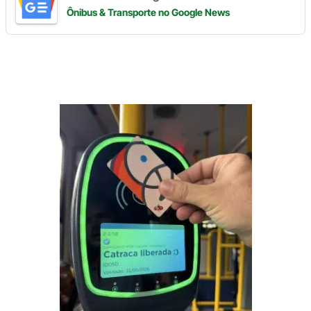
Ônibus & Transporte
no Google News
Digite
aqui
o
seu
e-
mail