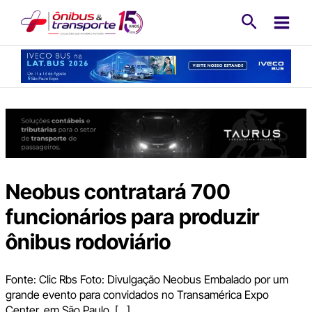
Ir
Pesquisa
para
o
conteúdo
Neobus contratará 700
funcionários para produzir
ônibus rodoviário
Fonte: Clic Rbs Foto: Divulgação Neobus Embalado por um
grande evento para convidados no Transamérica Expo
Center, em São Paulo, […]