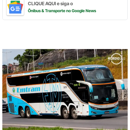
CLIQUE AQUI e siga o
Ônibus & Transporte
no Google News
Digite
aqui
o
seu
e-
mail