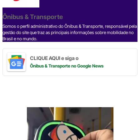
o
s
m
p
n
o
p
k
Ônibus & Transporte
k
Somos o perfil administrativo do Ônibus & Transporte, responsável pela
gestão do site que traz as principais informações sobre mobilidade no
Brasil e no mundo.
CLIQUE AQUI e siga o
Ônibus & Transporte
no Google News
Digite
aqui
o
seu
e-