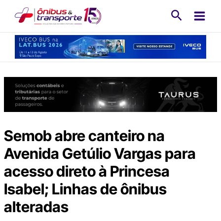
Ir
Pesquisa
para
o
conteúdo
Semob abre canteiro na
Avenida Getúlio Vargas para
acesso direto à Princesa
Isabel; Linhas de ônibus
alteradas