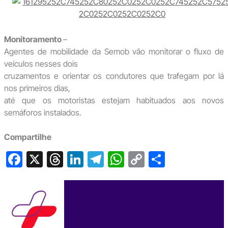
Monitoramento
–
Agentes de mobilidade da Semob vão monitorar o fluxo de
veículos nesses dois
cruzamentos e orientar os condutores que trafegam por lá
nos primeiros dias,
até que os motoristas estejam habituados aos novos
semáforos instalados.
Compartilhe
F
X
T
Li
T
W
C
S
a
hr
n
el
h
o
h
c
e
ke
e
at
p
ar
e
a
dI
gr
s
y
e
b
d
n
a
A
Li