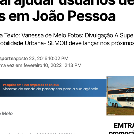
s em João Pessoa
a Texto: Vanessa de Melo Fotos: Divulgação A Supe
obilidade Urbana- SEMOB deve lançar nos próximos
sporte
agosto 23, 2016 10:02 PM
tima vez em
fevereiro 10, 2022 12:13 PM
Digite
aqui
o
seu
e-
mail
e Melo
EMTRA
promoçã