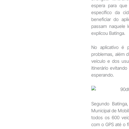
espera para que
específico da c
beneficiar do ap
passam naquele l
explicou Batinga.
No aplicativo é 
problemas, além d
veículo e dos us
itinerário evitan
esperando.
Segundo Batinga
Municipal de Mobil
todos os 600 veí
com o GPS até o fi