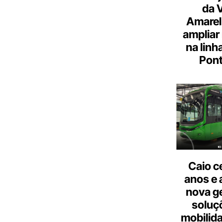
da 
Amarel
ampliar
na linh
Pont
Caio c
anos e 
nova g
soluç
mobilid