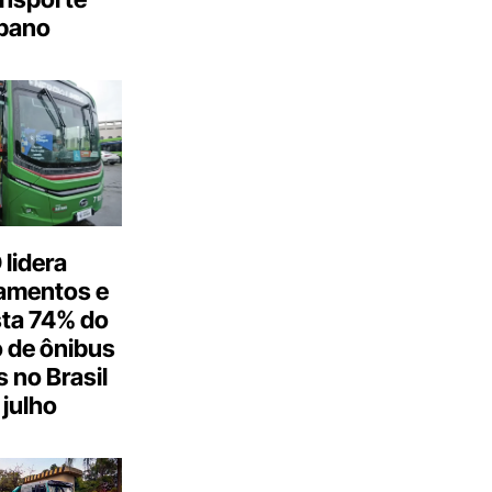
bano
lidera
amentos e
ta 74% do
 de ônibus
s no Brasil
julho