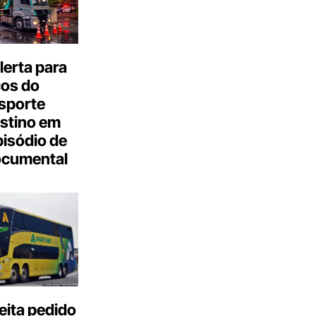
erta para
cos do
sporte
stino em
isódio de
ocumental
eita pedido