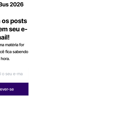
.Bus 2026
 os posts
 em seu e-
ail!
a matéria for
ocê fica sabendo
 hora.
rever-se