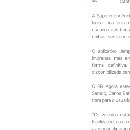
A Superintendênc
lançar nos próxim
usuários dos trans
ônibus, sem a nece
O aplicativo Jam
imprensa, mas em
forma definitiv
disponibilizada pa
O PB Agora este
Semob, Carlos Bati
trará para o usuário
“Os veículos est
localização para 
averiguar itinerá