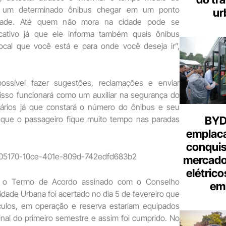
 um determinado ônibus chegar em um ponto
ur
idade. Até quem não mora na cidade pode se
licativo já que ele informa também quais ônibus
ocal que você está e para onde você deseja ir”,
possível fazer sugestões, reclamações e enviar
isso funcionará como um auxiliar na segurança do
uários já que constará o número do ônibus e seu
BYD 
do que o passageiro fique muito tempo nas paradas
emplac
conquis
mercado
elétrico
, o Termo de Acordo assinado com o Conselho
em 
idade Urbana foi acertado no dia 5 de fevereiro que
culos, em operação e reserva estariam equipados
nal do primeiro semestre e assim foi cumprido. No