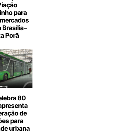
Viação
inho para
 mercados
a Brasília–
a Porã
elebra 80
apresenta
eração de
ões para
ade urbana