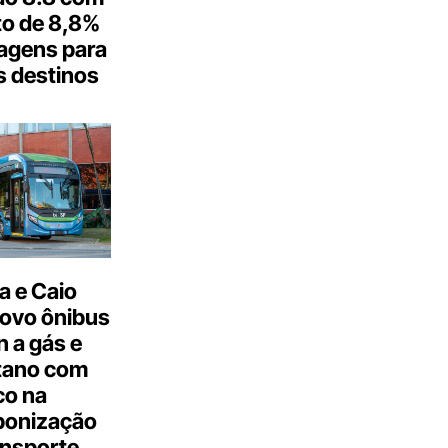
o de 8,8%
agens para
s destinos
a e Caio
ovo ônibus
 a gás e
tano com
co na
bonização
ansporte