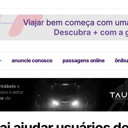
anuncie conosco
passagens online
ônibu
ai ajudar usuários d