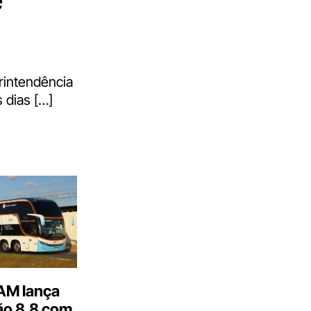
rintendência
 dias […]
M lança
o 8.8 com