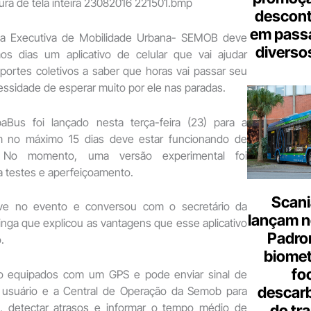
descont
em pass
ia Executiva de Mobilidade Urbana- SEMOB deve
diverso
os dias um aplicativo de celular que vai ajudar
portes coletivos a saber que horas vai passar seu
ssidade de esperar muito por ele nas paradas.
paBus foi lançado nesta terça-feira (23) para a
 no máximo 15 dias deve estar funcionando de
a. No momento, uma versão experimental foi
ra testes e aperfeiçoamento.
Scani
ve no evento e conversou com o secretário da
lançam n
nga que explicou as vantagens que esse aplicativo
Padron
.
biome
fo
ão equipados com um GPS e pode enviar sinal de
descar
o usuário e a Central de Operação da Semob para
rio, detectar atrasos e informar o tempo médio de
do tr