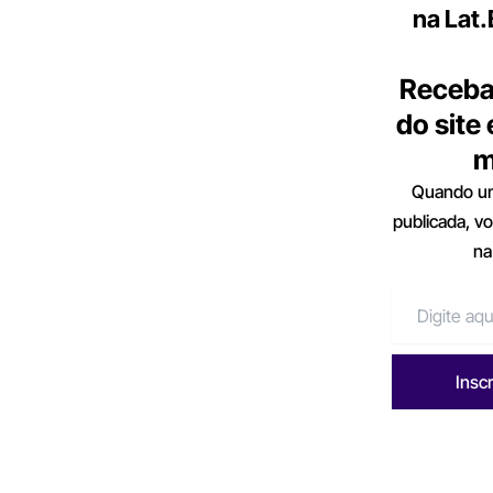
na Lat
Receba
do site
m
Quando um
publicada, v
na
Insc