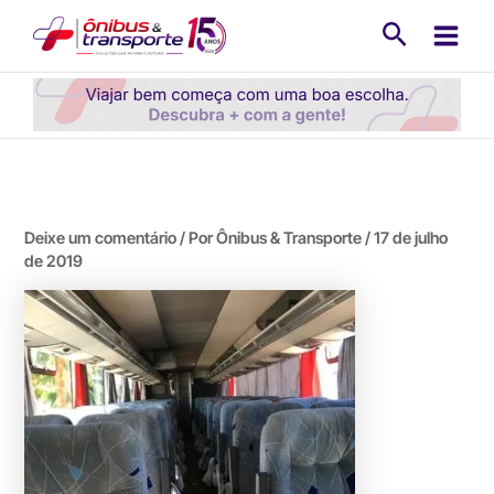
Ir
Pesquisa
para
o
conteúdo
Deixe um comentário
/ Por
Ônibus & Transporte
/
17 de julho
de 2019