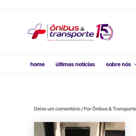
Ir
para
o
conteúdo
home
últimas notícias
sobre nós
Deixe um comentário
/ Por
Ônibus & Transport