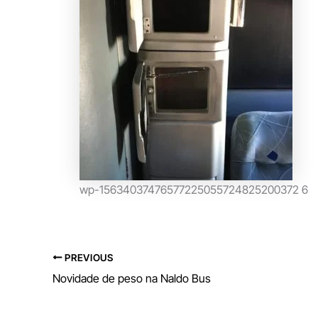
wp-15634037476577225055724825200372 6
PREVIOUS
Novidade de peso na Naldo Bus