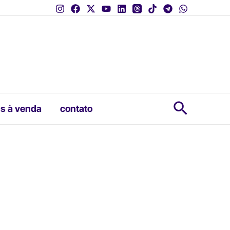
Pesquis
s à venda
contato