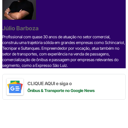
e
a
dI
gr
s
y
e
b
d
n
a
A
Li
o
s
m
p
n
o
p
k
Júlio Barboza
k
Profissional com quase 30 anos de atuação no setor comercial,
construiu uma trajetória sólida em grandes empresas como Schincariol,
Tecnipar e Sultanques. Empreendedor por vocação, atua também no
setor de transportes, com experiência na venda de passagens,
comercialização de ônibus e passagem por empresas relevantes do
segmento, como a Expresso São Luiz.
CLIQUE AQUI e siga o
Ônibus & Transporte
no Google News