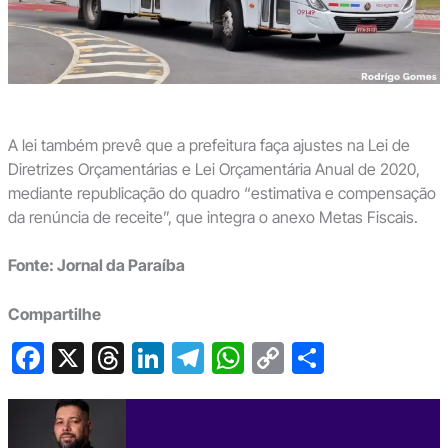
A lei também prevê que a prefeitura faça ajustes na Lei de
Diretrizes Orçamentárias e Lei Orçamentária Anual de 2020,
mediante republicação do quadro “estimativa e compensação
da renúncia de receite”, que integra o anexo Metas Fiscais.
Fonte: Jornal da Paraíba
Compartilhe
F
X
T
Li
T
W
C
S
a
hr
n
el
h
o
h
c
e
ke
e
at
p
ar