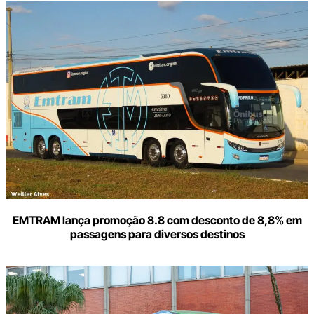
Digite
aqui
o
seu
e-
mail
EMTRAM lança promoção 8.8 com desconto de 8,8% em
passagens para diversos destinos