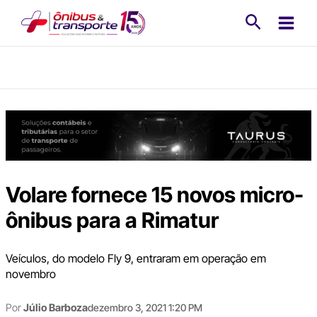
Ir
Pesquisa
para
o
conteúdo
Volare fornece 15 novos micro-
ônibus para a Rimatur
Veículos, do modelo Fly 9, entraram em operação em
novembro
Por
Júlio Barboza
dezembro 3, 2021 1:20 PM