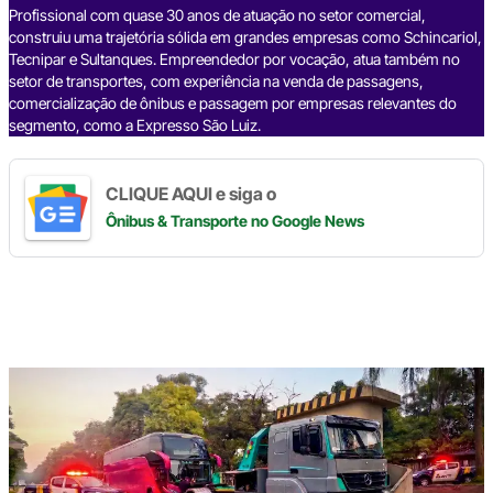
k
Profissional com quase 30 anos de atuação no setor comercial,
construiu uma trajetória sólida em grandes empresas como Schincariol,
Tecnipar e Sultanques. Empreendedor por vocação, atua também no
setor de transportes, com experiência na venda de passagens,
comercialização de ônibus e passagem por empresas relevantes do
segmento, como a Expresso São Luiz.
CLIQUE AQUI e siga o
Ônibus & Transporte
no Google News
Digite
aqui
o
seu
e-
mail