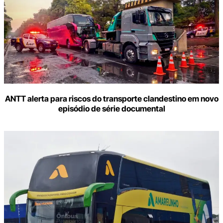
o
seu
e-
mail
ANTT alerta para riscos do transporte clandestino em novo
episódio de série documental