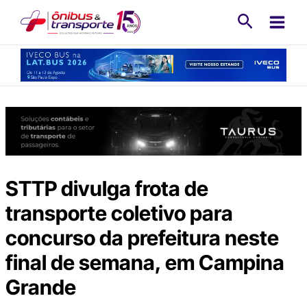
Ir
Pesquisa
para
o
conteúdo
STTP divulga frota de
transporte coletivo para
concurso da prefeitura neste
final de semana, em Campina
Grande