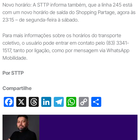
Novo horário: A STTP informa também, que a linha 245 está
com um novo horário de saída do Shopping Partage, agora às
23:15 – de segunda-feira à sábado.
Para mais informações sobre os horários do transporte
coletivo, o usuário pode entrar em contato pelo (83) 3341-
1517, tanto por ligação, como por mensagem via WhatsApp
Mobilidade.
Por STTP
Compartilhe
F
X
T
Li
T
W
C
S
a
hr
n
el
h
o
h
c
e
ke
e
at
p
ar
e
a
dI
gr
s
y
e