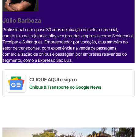
b
d
n
a
A
Li
o
s
m
p
n
o
p
k
Júlio Barboza
k
Profissional com quase 30 anos de atuação no setor comercial,
construiu uma trajetória sólida em grandes empresas como Schincariol,
Tecnipar e Sultanques. Empreendedor por vocação, atua também no
setor de transportes, com experiência na venda de passagens,
comercialização de ônibus e passagem por empresas relevantes do
segmento, como a Expresso São Luiz.
CLIQUE AQUI e siga o
Ônibus & Transporte
no Google News
Digite
aqui