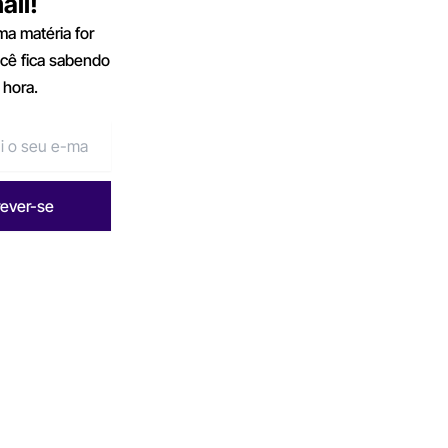
ail!
a matéria for
ocê fica sabendo
 hora.
rever-se