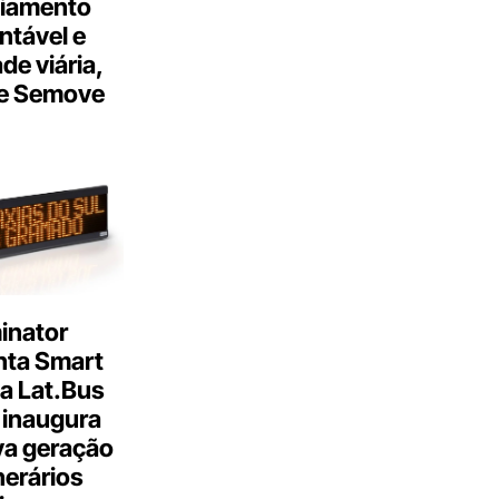
ciamento
ntável e
ade viária,
e Semove
inator
nta Smart
a Lat.Bus
 inaugura
a geração
inerários