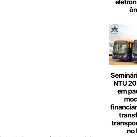
eletrôn
ôn
Seminári
NTU 20
em pa
mod
financia
trans
transpor
no 