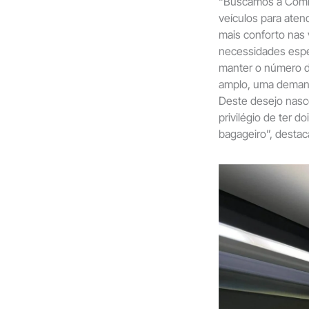
“Buscamos a Comil
veículos para aten
mais conforto nas
necessidades espe
manter o número d
amplo, uma demand
Deste desejo nasc
privilégio de ter 
bagageiro”, destac