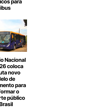
icos para
ibus
o Nacional
26 coloca
uta novo
elo de
mento para
formar o
te público
Brasil