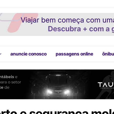
anuncie conosco
passagens online
ônibu
rto e segurança mo