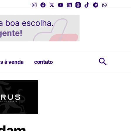
Pesquis
s à venda
contato
ldam