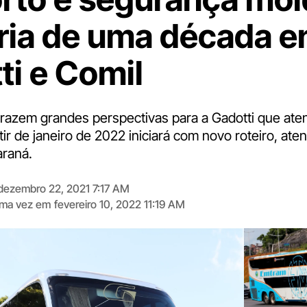
ria de uma década e
ti e Comil
trazem grandes perspectivas para a Gadotti que ate
artir de janeiro de 2022 iniciará com novo roteiro, at
araná.
dezembro 22, 2021 7:17 AM
tima vez em
fevereiro 10, 2022 11:19 AM
Digite
aqui
o
seu
e-
mail