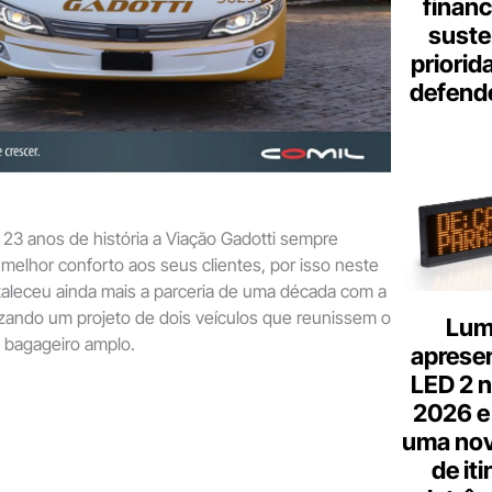
finan
suste
priorid
defend
23 anos de história a Viação Gadotti sempre
melhor conforto aos seus clientes, por isso neste
taleceu ainda mais a parceria de uma década com a
izando um projeto de dois veículos que reunissem o
Lum
 bagageiro amplo.
aprese
LED 2 n
2026 e
uma nov
de it