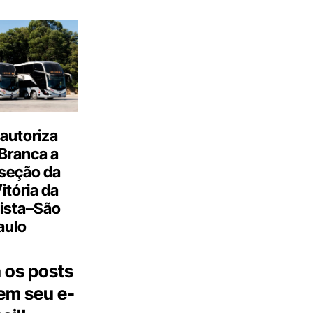
autoriza
Branca a
 seção da
Vitória da
ista–São
aulo
 os posts
 em seu e-