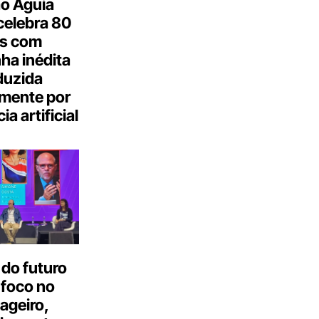
o Águia
celebra 80
s com
a inédita
duzida
lmente por
ia artificial
do futuro
 foco no
ageiro,