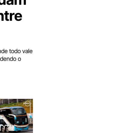
ntre
nde todo vale
endendo o