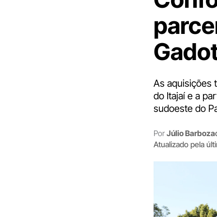
parce
Gadot
As aquisições 
do Itajaí e a p
sudoeste do P
Por
Júlio Barboza
Atualizado pela úl