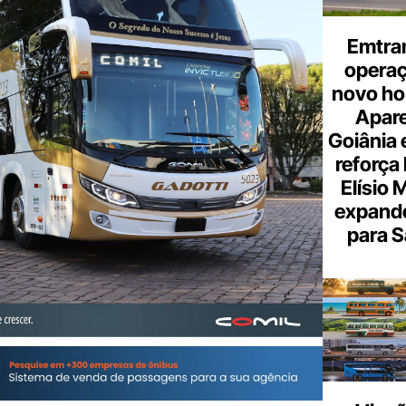
Emtra
opera
novo hor
Apare
Goiânia e
reforça 
Elísio 
expande
para S