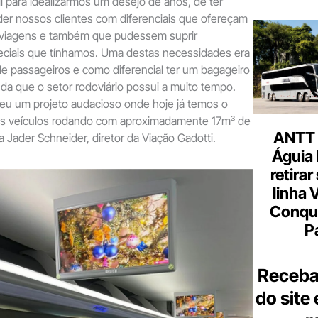
 para idealizarmos um desejo de anos, de ter
der nossos clientes com diferenciais que ofereçam
 viagens e também que pudessem suprir
ciais que tínhamos. Uma destas necessidades era
e passageiros e como diferencial ter um bagageiro
a que o setor rodoviário possui a muito tempo.
eu um projeto audacioso onde hoje já temos o
dois veículos rodando com aproximadamente 17m³ de
ANTT 
a Jader Schneider, diretor da Viação Gadotti.
Águia 
retirar
linha 
Conqu
P
Receba
do site