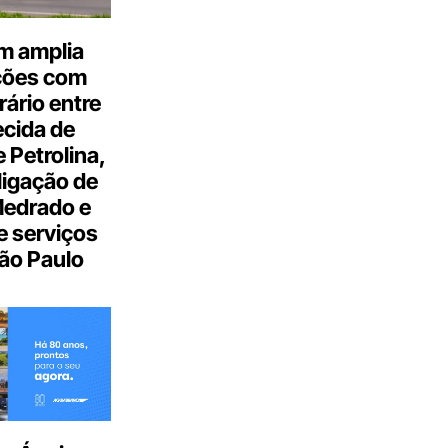
m amplia
ções com
ário entre
cida de
 Petrolina,
ligação de
Medrado e
 serviços
ão Paulo