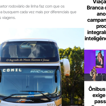
Viaçã
etor rodoviário de linha faz com que os
Branca 
ea busquem cada vez mais por diferenciais que
ano
s viagens.
campanh
pro
integra
inteligênc
Ônibus 
exige
pass