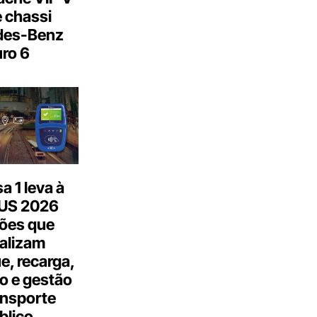
 chassi
des-Benz
ro 6
 1 leva à
US 2026
ões que
talizam
, recarga,
o e gestão
ansporte
blico