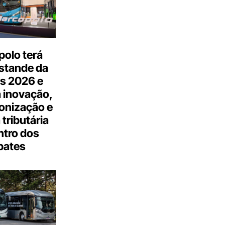
olo terá
stande da
s 2026 e
 inovação,
onização e
tributária
ntro dos
bates