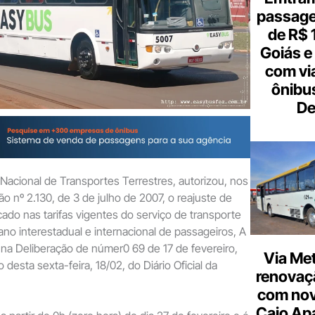
passagen
de R$ 
Goiás e 
com vi
ônibu
De
acional de Transportes Terrestres, autorizou, nos
o nº 2.130, de 3 de julho de 2007, o reajuste de
cado nas tarifas vigentes do serviço de transporte
ano interestadual e internacional de passageiros, A
na Deliberação de númer0 69 de 17 de fevereiro,
Via Met
 desta sexta-feira, 18/02, do Diário Oficial da
renovaçã
com nov
Caio Ap