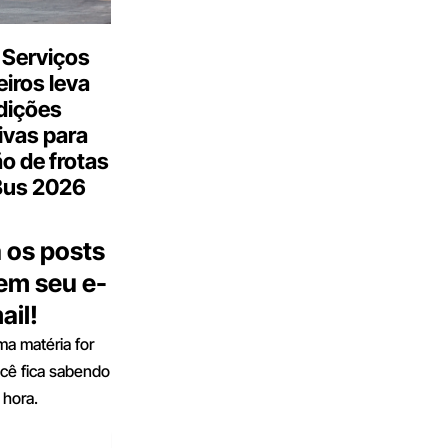
 Serviços
iros leva
dições
ivas para
o de frotas
Bus 2026
 os posts
 em seu e-
ail!
a matéria for
ocê fica sabendo
 hora.