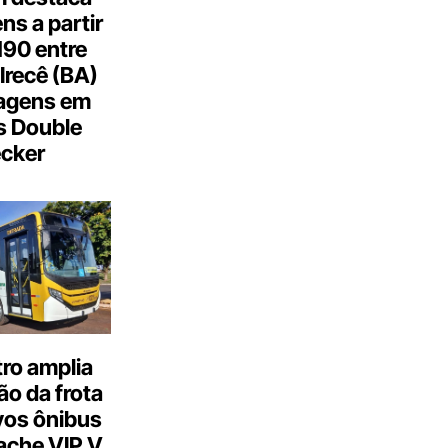
s a partir
190 entre
Irecê (BA)
agens em
s Double
cker
ro amplia
o da frota
os ônibus
ache VIP V