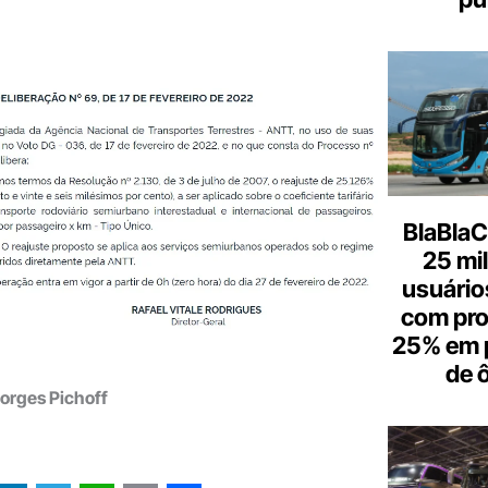
BlaBlaC
25 mi
usuários
com pr
25% em 
de 
orges Pichoff