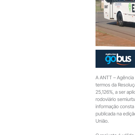
A ANTT – Agência N
termos da Resoluçã
25,126%, a ser apli
rodoviário semiurb
informação consta 
publicada na edição
União.