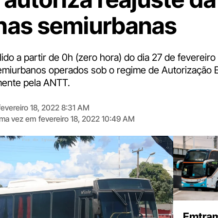
nhas semiurbanas
lido a partir de 0h (zero hora) do dia 27 de fevereiro 
emiurbanos operados sob o regime de Autorização E
mente pela ANTT.
fevereiro 18, 2022 8:31 AM
tima vez em
fevereiro 18, 2022 10:49 AM
Digite
aqui
o
seu
e-
mail
Emtram