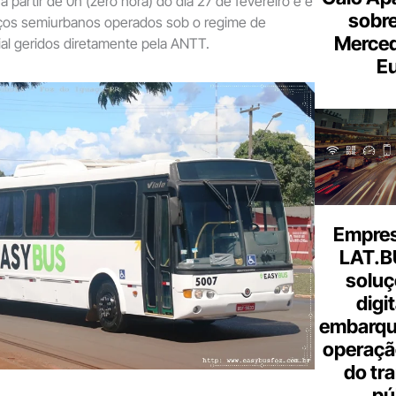
 a partir de 0h (zero hora) do dia 27 de fevereiro e é
sobre
viços semiurbanos operados sob o regime de
Merce
al geridos diretamente pela ANTT.
Eu
Empresa
LAT.B
soluç
digi
embarque
operaçã
do tr
pú