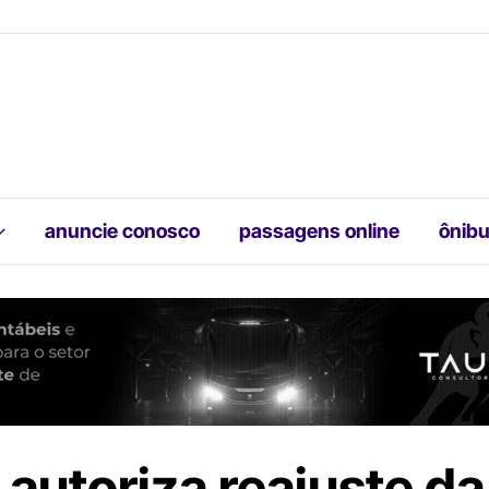
anuncie conosco
passagens online
ônibu
autoriza reajuste da 