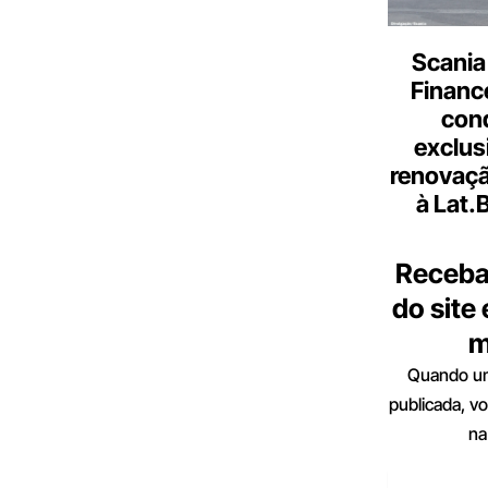
Scania
Finance
con
exclus
renovaçã
à Lat.
Receba
do site
m
Quando um
publicada, v
na