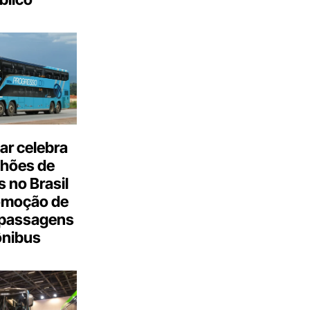
ar celebra
lhões de
 no Brasil
omoção de
passagens
ônibus