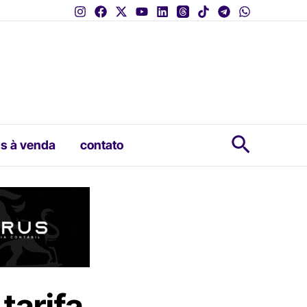
Pesquis
s à venda
contato
tarifa