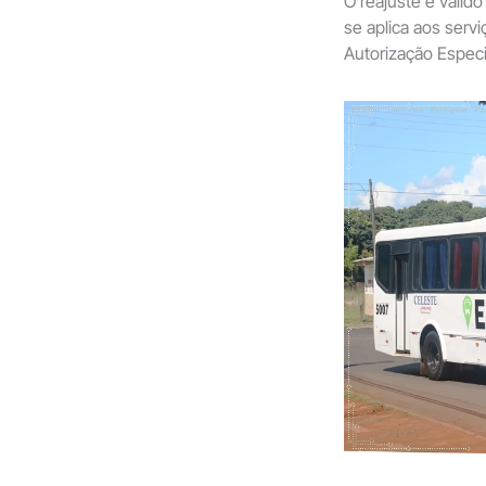
O reajuste é válido
se aplica aos ser
Autorização Especi