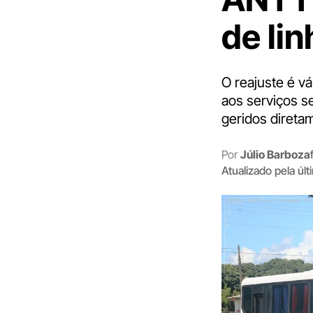
de li
O reajuste é vá
aos serviços s
geridos direta
Por
Júlio Barboza
Atualizado pela úl