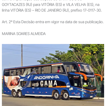
GOYTACAZES (RJ) para VITÓRIA (ES) e VILA VELHA (ES), na
linha VITÓRIA (ES) – RIO DE JANEIRO (RJ), prefixo 17-0117-30.
Art. 2º Esta Decisão entra em vigor na data de sua publicação.
MARINA SOARES ALMEIDA