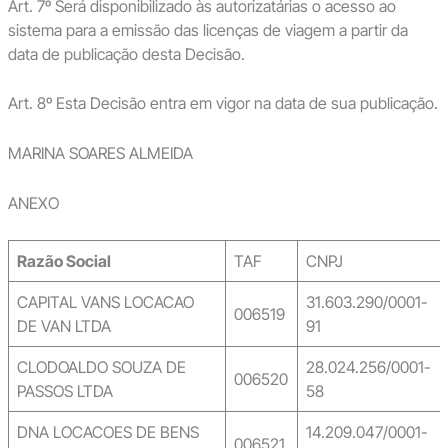
Art. 7º Será disponibilizado às autorizatárias o acesso ao
sistema para a emissão das licenças de viagem a partir da
data de publicação desta Decisão.
Art. 8º Esta Decisão entra em vigor na data de sua publicação.
MARINA SOARES ALMEIDA
ANEXO
Razão Social
TAF
CNPJ
CAPITAL VANS LOCACAO
31.603.290/0001-
006519
DE VAN LTDA
91
CLODOALDO SOUZA DE
28.024.256/0001-
006520
PASSOS LTDA
58
DNA LOCACOES DE BENS
14.209.047/0001-
006521