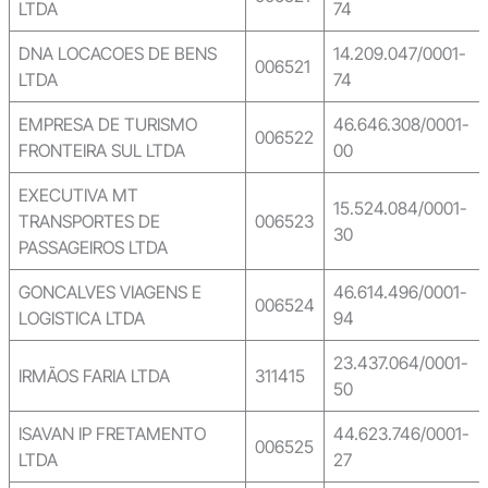
LTDA
74
DNA LOCACOES DE BENS
14.209.047/0001-
006521
LTDA
74
EMPRESA DE TURISMO
46.646.308/0001-
006522
FRONTEIRA SUL LTDA
00
EXECUTIVA MT
15.524.084/0001-
TRANSPORTES DE
006523
30
PASSAGEIROS LTDA
GONCALVES VIAGENS E
46.614.496/0001-
006524
LOGISTICA LTDA
94
23.437.064/0001-
IRMÃOS FARIA LTDA
311415
50
ISAVAN IP FRETAMENTO
44.623.746/0001-
006525
LTDA
27