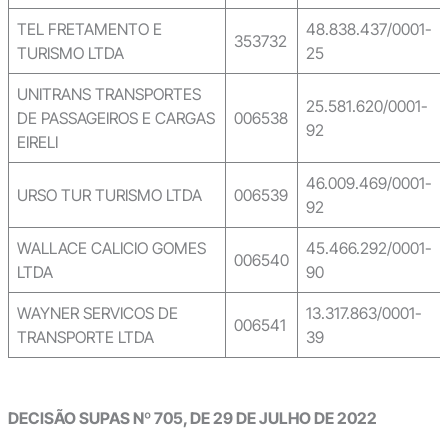
TEL FRETAMENTO E
48.838.437/0001-
353732
TURISMO LTDA
25
UNITRANS TRANSPORTES
25.581.620/0001-
DE PASSAGEIROS E CARGAS
006538
92
EIRELI
46.009.469/0001-
URSO TUR TURISMO LTDA
006539
92
WALLACE CALICIO GOMES
45.466.292/0001-
006540
LTDA
90
WAYNER SERVICOS DE
13.317.863/0001-
006541
TRANSPORTE LTDA
39
DECISÃO SUPAS Nº 705, DE 29 DE JULHO DE 2022