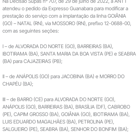
Na Decisão Supas nº 707, de 29 de julho de 2022, a ANTT
atendeu o pedido da Expresso Guanabara para modificar a
prestação do serviço com a implantação da linha GOIÂNIA
(GO) – NATAL (RN), via MOSSORO (RN), prefixo 12-0688-00,
com as seguintes seções:
I – de ALVORADA DO NORTE (GO), BARREIRAS (BA),
IBOTIRAMA (BA), SANTA MARIA DA BOA VISTA (PE) e SEABRA
(BA) para CAJAZEIRAS (PB);
II – de ANÁPOLIS (GO) para JACOBINA (BA) e MORRO DO
CHAPÉU (BA);
III – de BARRO (CE) para ALVORADA DO NORTE (GO),
ANÁPOLIS (GO), BARREIRAS (BA), BRASÍLIA (DF), CABROBO
(PE), CAPIM GROSSO (BA), GOIÂNIA (GO), IBOTIRAMA (BA),
LUIS EDUARDO MAGALHÃES (BA), PETROLINA (PE),
SALGUEIRO (PE), SEABRA (BA), SENHOR DO BONFIM (BA);