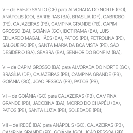
V – de BREJO SANTO (CE) para ALVORADA DO NORTE (GO),
ANÁPOLIS (GO), BARREIRAS (BA), BRASÍLIA (DF), CABROBÓ
(PE), CAJAZEIRAS (PB), CAMPINA GRANDE (PB), CAPIM
GROSSO (BA), GOIÂNIA (GO), IBOTIRAMA (BA), LUIS
EDUARDO MAGALHÃES (BA), PATOS (PB), PETROLINA (PE),
SALGUEIRO (PE), SANTA MARIA DA BOA VISTA (PE), SÃO
DESIDÉRIO (BA), SEABRA (BA), SENHOR DO BONFIM (BA);
VI – de CAPIM GROSSO (BA) para ALVORADA DO NORTE (GO),
BRASÍLIA (DF), CAJAZEIRAS (PB), CAMPINA GRANDE (PB),
GOIÂNIA (GO), JOÃO PESSOA (PB), PATOS (PB);
VII – de GOIÂNIA (GO) para CAJAZEIRAS (PB), CAMPINA
GRANDE (PB), JACOBINA (BA), MORRO DO CHAPÉU (BA),
PATOS (PB), SANTA LUZIA (PB), SOLEDADE (PB);
VIII – de IRECÊ (BA) para ANÁPOLIS (GO), CAJAZEIRAS (PB),
CAMPINA GRANDE (PB), GOIÂNIA (GO), JOÃO PESSOA (PB),