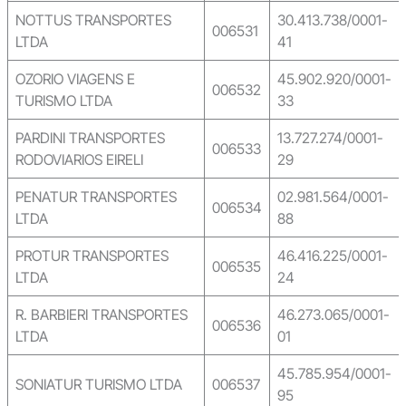
NOTTUS TRANSPORTES
30.413.738/0001-
006531
LTDA
41
OZORIO VIAGENS E
45.902.920/0001-
006532
TURISMO LTDA
33
PARDINI TRANSPORTES
13.727.274/0001-
006533
RODOVIARIOS EIRELI
29
PENATUR TRANSPORTES
02.981.564/0001-
006534
LTDA
88
PROTUR TRANSPORTES
46.416.225/0001-
006535
LTDA
24
R. BARBIERI TRANSPORTES
46.273.065/0001-
006536
LTDA
01
45.785.954/0001-
SONIATUR TURISMO LTDA
006537
95