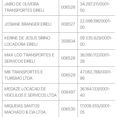
JAIRO DE OLIVEIRA
34.297.211/0001-
006526
TRANSPORTES EIRELI
50
22.096.196/0001-
JOSIANE BRANGER EIRELI
006527
00
KERINE DE JESUS SIRINO
09.535.629/0001-
359934
LOCADORA EIRELI
00
MAX LOG TRANSPORTES E
36.090.112/0001-
006528
SERVICOS EIRELI
28
MB TRANSPORTES E
47.082.788/0001-
006529
TURISMO LTDA
96
MEDAZE LOCACAO DE
36.164.133/0001-
006497
VEICULOS E SERVICOS LTDA
40
MIQUEIAS SANTOS
17.009.555/0001-
006530
MACHADO & CIA LTDA
05