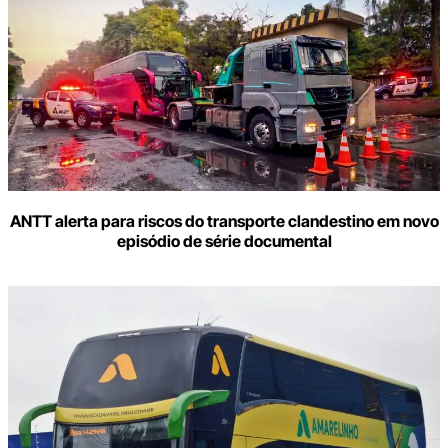
Digite
aqui
o
seu
e-
mail
ANTT alerta para riscos do transporte clandestino em novo
episódio de série documental