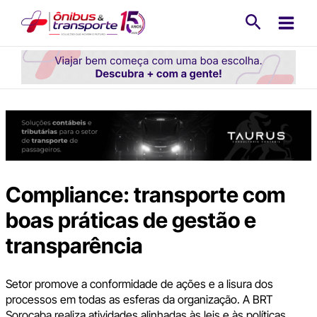
Ir
Pesquisa
para
o
conteúdo
Compliance: transporte com
boas práticas de gestão e
transparência
Setor promove a conformidade de ações e a lisura dos
processos em todas as esferas da organização. A BRT
Sorocaba realiza atividades alinhadas às leis e às políticas