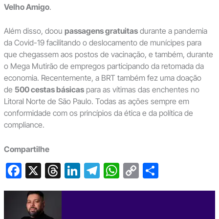
Velho Amigo
.
Além disso, doou
passagens gratuitas
durante a pandemia
da Covid-19 facilitando o deslocamento de munícipes para
que chegassem aos postos de vacinação, e também, durante
o Mega Mutirão de empregos participando da retomada da
economia. Recentemente, a BRT também fez uma doação
de
500 cestas básicas
para as vítimas das enchentes no
Litoral Norte de São Paulo. Todas as ações sempre em
conformidade com os princípios da ética e da política de
compliance.
Compartilhe
F
X
T
Li
T
W
C
S
a
hr
n
el
h
o
h
c
e
ke
e
at
p
ar
e
a
dI
gr
s
y
e