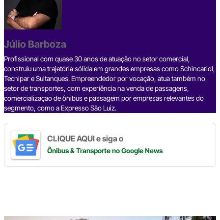
b
d
n
a
A
Li
o
s
m
p
n
o
p
k
Júlio Barboza
k
Profissional com quase 30 anos de atuação no setor comercial,
construiu uma trajetória sólida em grandes empresas como Schincariol,
Tecnipar e Sultanques. Empreendedor por vocação, atua também no
setor de transportes, com experiência na venda de passagens,
comercialização de ônibus e passagem por empresas relevantes do
segmento, como a Expresso São Luiz.
CLIQUE AQUI e siga o
Ônibus & Transporte
no Google News