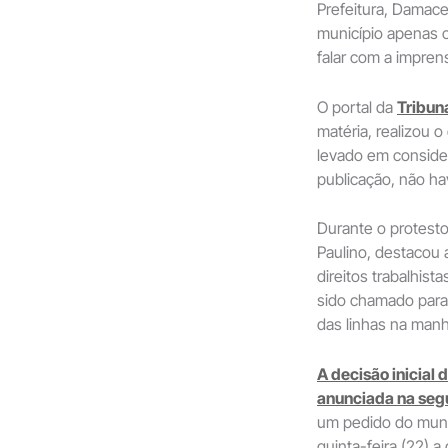
Prefeitura, Damace
município apenas c
falar com a impren
O portal da
Tribun
matéria, realizou o
levado em conside
publicação, não hav
Durante o protesto
Paulino, destacou
direitos trabalhis
sido chamado para 
das linhas na manh
A decisão inicial d
anunciada na segu
um pedido do munic
quinta-feira (22) a