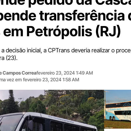
pende transferência 
s em Petrópolis (RJ)
 decisão inicial, a CPTrans deveria realizar o proc
ra (23).
me Campos Correa
fevereiro 23, 2024 1:49 AM
tima vez em
fevereiro 23, 2024 1:58 AM
Digite
aqui
o
seu
e-
mail