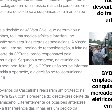
fo
lo colegiado em uma sessão marcada para o próximo
descar
de será decidido se a suspensão será mantida ou
do tr
ur
e a decisão da 4ª Vara Cível, que determinou a
inhas, foi uma medida atípica e interferiu no
são sem seguir as regras estabelecidas. A Viação
ntou, em seu pedido de reconsideração, a falta de
parte da CPTrans, órgão responsável pelo
 municipal. Segundo a empresa, na reunião do
 segunda-feira (19), a CPTrans não soube informar
iria a operação, e a decisão só foi comunicada
BYD 
21).
emplac
conquis
oviários da Cascatinha realizaram um protesto na
mercado
-feira (22), com a presença do diretor-presidente da
elétrico
amaceno. Diferentemente de ocasiões anteriores,
em 
 a transferência das linhas era um pedido da