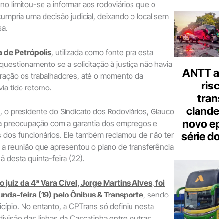
no limitou-se a informar aos rodoviários que o
umpria uma decisão judicial, deixando o local sem
sa.
a de Petrópolis
, utilizada como fonte pra esta
 questionamento se a solicitação à justiça não havia
ANTT al
ração os trabalhadores, até o momento da
ris
ia tido retorno.
tran
clande
, o presidente do Sindicato dos Rodoviários, Glauco
novo ep
 a preocupação com a garantia dos empregos e
série d
tas dos funcionários. Ele também reclamou de não ter
a reunião que apresentou o plano de transferência
ã desta quinta-feira (22).
o juiz da 4ª Vara Cível, Jorge Martins Alves, foi
nda-feira (19) pelo Ônibus & Transporte
, sendo
ípio. No entanto, a CPTrans só definiu nesta
 divisão das linhas da Cascatinha entre outras