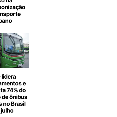
co na
bonização
ansporte
bano
lidera
amentos e
ta 74% do
 de ônibus
s no Brasil
julho