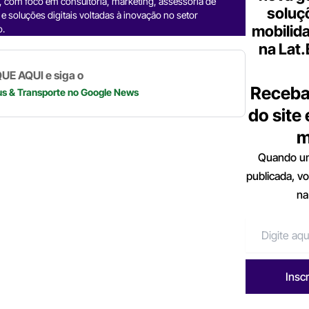
, com foco em consultoria, marketing, assessoria de
m
p
n
soluç
e soluções digitais voltadas à inovação no setor
mobilid
o.
p
k
na Lat
UE AQUI e siga o
Receba
us & Transporte
no Google News
do site
m
Quando um
publicada, v
na
Insc