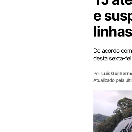
e sus
linha
De acordo com a
desta sexta-fei
Por
Luís Guilher
Atualizado pela úl