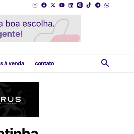
Pesquis
s à venda
contato
atinha