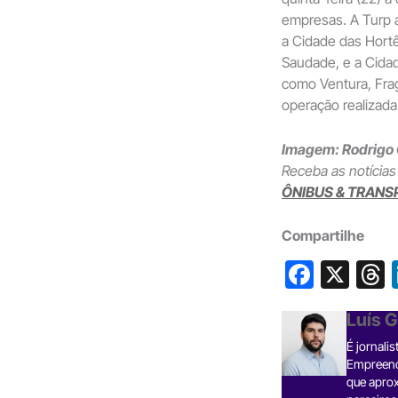
empresas. A Turp a
a Cidade das Hortên
Saudade, e a Cida
como Ventura, Frag
operação realizada
Imagem: Rodrigo
Receba as notícias
ÔNIBUS & TRANS
Compartilhe
F
X
a
h
Luís 
c
É jornali
e
Empreende
b
que aprox