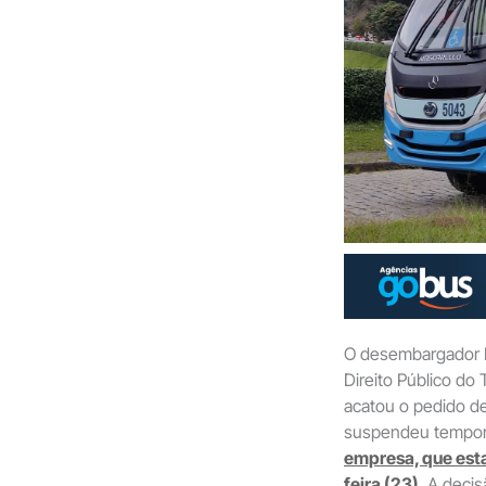
O desembargador E
Direito Público do 
acatou o pedido d
suspendeu tempor
empresa, que esta
feira (23)
. A deci