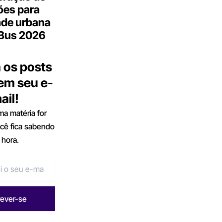
ões para
ade urbana
.Bus 2026
 os posts
 em seu e-
ail!
a matéria for
ocê fica sabendo
 hora.
rever-se