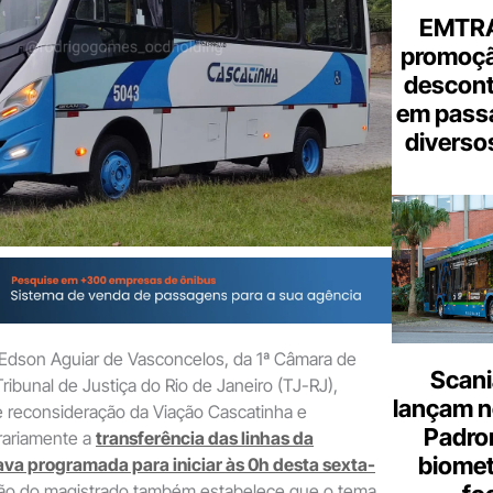
EMTRA
promoçã
descont
em pass
diverso
dson Aguiar de Vasconcelos, da 1ª Câmara de
Scani
Tribunal de Justiça do Rio de Janeiro (TJ-RJ),
lançam n
e reconsideração da Viação Cascatinha e
Padron
ariamente a
transferência das linhas da
biome
va programada para iniciar às 0h desta sexta-
são do magistrado também estabelece que o tema