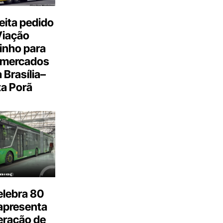
eita pedido
Viação
inho para
 mercados
a Brasília–
a Porã
elebra 80
apresenta
eração de