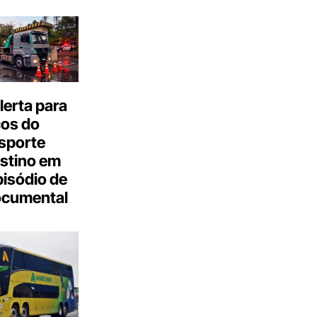
erta para
cos do
sporte
stino em
isódio de
ocumental