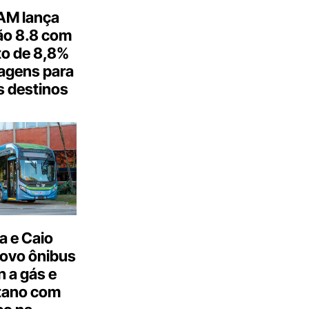
M lança
o 8.8 com
o de 8,8%
agens para
s destinos
a e Caio
ovo ônibus
 a gás e
tano com