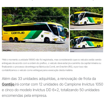
*Até o momento a unidade 19680 não foi registrada, mas considerando que os veículos estão sendo
entregues de acordo com a ordem do prefixo, o veículo deve estar já a caminho da capital mineira ou
finalizando o processo de entrega na fábrica da Comil, em Erechim (RS), e por isso não
contabilizamos o veículo como entregue para a execução desta matéria.
Além das 33 unidades adquiridas, a renovação de frota da
Gontijo
irá contar com 12 unidades do Campione Invictus 1050
e cinco do modelo Invictus DD 6×2, totalizando 50 unidades
encomendas pela empresa.