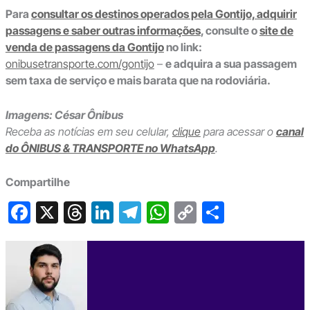
Para
consultar os destinos operados pela Gontijo, adquirir
passagens e saber outras informações
, consulte o
site de
venda de passagens da Gontijo
no link:
onibusetransporte.com/gontijo
–
e adquira a sua passagem
sem taxa de serviço e mais barata que na rodoviária.
Imagens: César Ônibus
Receba as notícias em seu celular,
clique
para acessar o
canal
do ÔNIBUS & TRANSPORTE no WhatsApp
.
Compartilhe
F
X
T
Li
T
W
C
S
a
hr
n
el
h
o
h
c
e
ke
e
at
p
ar
e
a
dI
gr
s
y
e
b
d
n
a
A
Li