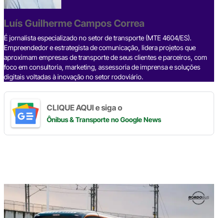
o
s
m
p
n
o
p
k
Luís Guilherme Campos Correa
k
É jornalista especializado no setor de transporte (MTE 4604/ES).
Empreendedor e estrategista de comunicação, lidera projetos que
aproximam empresas de transporte de seus clientes e parceiros, com
foco em consultoria, marketing, assessoria de imprensa e soluções
digitais voltadas à inovação no setor rodoviário.
CLIQUE AQUI e siga o
Ônibus & Transporte
no Google News
Digite
aqui
o
seu