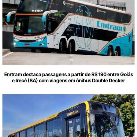
e-
mail
Emtram destaca passagens a partir de R$ 190 entre Goiás
e Irecê (BA) com viagens em ônibus Double Decker