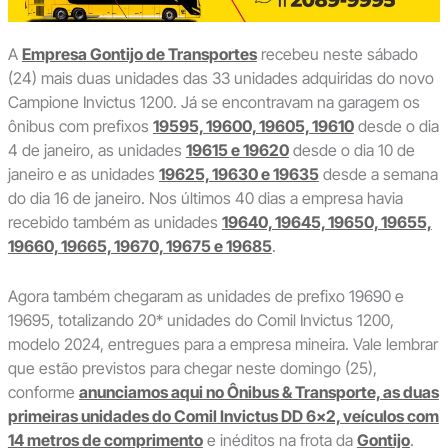
A
Empresa Gontijo de Transportes
recebeu neste sábado
(24) mais duas unidades das 33 unidades adquiridas do novo
Campione Invictus 1200. Já se encontravam na garagem os
ônibus com prefixos
19595, 19600, 19605, 19610
desde o dia
4 de janeiro, as unidades
19615 e 19620
desde o dia 10 de
janeiro e as unidades
19625, 19630 e 19635
desde a semana
do dia 16 de janeiro. Nos últimos 40 dias a empresa havia
recebido também as unidades
19640, 19645, 19650, 19655,
19660, 19665, 19670, 19675 e 19685
.
Agora também chegaram as unidades de prefixo 19690 e
19695, totalizando 20* unidades do Comil Invictus 1200,
modelo 2024, entregues para a empresa mineira. Vale lembrar
que estão previstos para chegar neste domingo (25),
conforme
anunciamos aqui no Ônibus & Transporte, as duas
primeiras unidades do Comil Invictus DD 6×2, veículos com
14 metros de comprimento
e inéditos na frota da
Gontijo
.