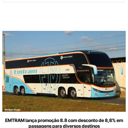
Digite
aqui
o
seu
e-
mail
EMTRAM lança promoção 8.8 com desconto de 8,8% em
passagens para diversos destinos