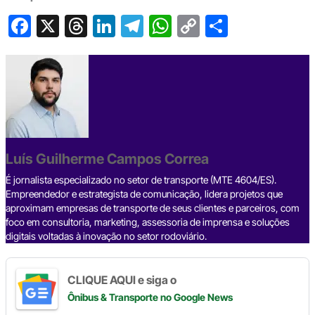
F
X
T
Li
T
W
C
S
a
hr
n
el
h
o
h
c
e
ke
e
at
p
ar
e
a
dI
gr
s
y
e
b
d
n
a
A
Li
o
s
m
p
n
o
p
k
Luís Guilherme Campos Correa
k
É jornalista especializado no setor de transporte (MTE 4604/ES).
Empreendedor e estrategista de comunicação, lidera projetos que
aproximam empresas de transporte de seus clientes e parceiros, com
foco em consultoria, marketing, assessoria de imprensa e soluções
digitais voltadas à inovação no setor rodoviário.
CLIQUE AQUI e siga o
Ônibus & Transporte
no Google News