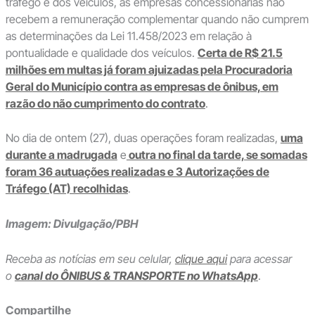
tráfego e dos veículos, as empresas concessionárias não
recebem a remuneração complementar quando não cumprem
as determinações da Lei 11.458/2023 em relação à
pontualidade e qualidade dos veículos.
Certa de R$ 21.5
milhões em multas já foram ajuizadas pela Procuradoria
Geral do Município contra as empresas de ônibus, em
razão do não cumprimento do contrato
.
No dia de ontem (27), duas operações foram realizadas,
uma
durante a madrugada
e
outra no final da tarde, se somadas
foram 36 autuações realizadas e 3 Autorizações de
Tráfego (AT) recolhidas
.
Imagem: Divulgação/PBH
Receba as notícias em seu celular,
clique aqui
para acessar
o
canal do ÔNIBUS & TRANSPORTE no WhatsApp
.
Compartilhe