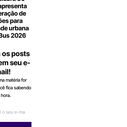
apresenta
eração de
ões para
ade urbana
.Bus 2026
 os posts
 em seu e-
ail!
a matéria for
ocê fica sabendo
 hora.