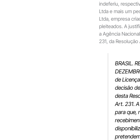
indeferiu, respect
Ltda e mais um pe
Ltda, empresa cria
pleiteados. A just
a Agência Nacional
231, da Resolução
BRASIL. R
DEZEMBRO 
de Licença
decisão d
desta Reso
Art. 231. 
para que, 
recebiment
disponibil
pretendem 