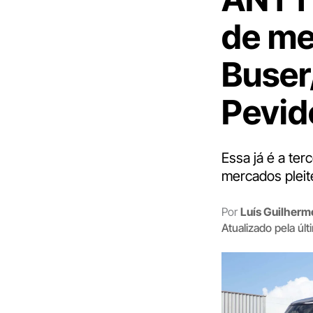
de me
Buser
Pevid
Essa já é a te
mercados plei
Por
Luís Guilher
Atualizado pela úl