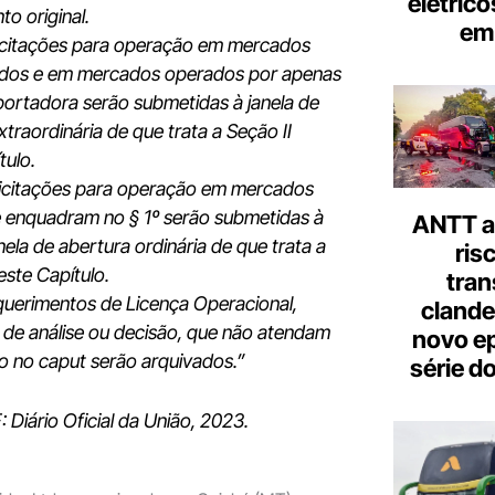
elétrico
to original.
em 
licitações para operação em mercados
idos e em mercados operados por apenas
ortadora serão submetidas à janela de
xtraordinária de que trata a Seção II
tulo.
licitações para operação em mercados
 enquadram no § 1º serão submetidas à
ANTT al
nela de abertura ordinária de que trata a
ris
este Capítulo.
tran
querimentos de Licença Operacional,
clande
de análise ou decisão, que não atendam
novo ep
o no caput serão arquivados.”
série d
F: Diário Oficial da União, 2023.