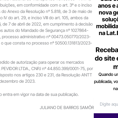
anos e 
ibuições, em conformidade com o art. 3º e o inciso
s do Anexo da Resolução nº 5.818, de 3 de maio de
nova g
o IV do art. 29, e inciso VIII do art. 105, ambos da
soluç
, de 7 de abril de 2022, em cumprimento à decisão
mobilid
a nos autos do Mandado de Segurança nº 1027864-
na Lat
, processo administrativo nº 00473.050770/2023-
o o que consta no processo nº 50500.131813/2023-
Receba
do site
o pedido de autorização para operar os mercados
m
IA PEVIDOR LTDA., CNPJ nº 44.850.399/0001-75, por
Quando um
disposto nos artigos 230 e 231, da Resolução ANTT
e dezembro de 2023.
publicada, v
na
ão entra em vigor na data de sua publicação.
JULIANO DE BARROS SAMÔR