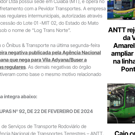
idor Ltda possui sede em Cuiabá (MT), e opera no
e fretamento com a Pevidor Transportes. A empresa
as regulares intermunicipais, autorizadas através
ncessão do Lote 01 -MIT 02, do Estado do Mato
ANTT rej
sob o nome de “Log Trans Norte”.
da 
Amarel
 o Ônibus & Transporte na última segunda-feira
ceira negativa publicada pela Agência Nacional
ampliar
ana que nega para Vila Adyana/Buser a
na linh
as regulares
. As demais negativas do órgão
Pont
tiveram como base o mesmo motivo relacionado
na íntegra abaixo:
UPAS Nº 92, DE 22 DE FEVEREIRO DE 2024
 de Serviços de Transporte Rodoviário de
Caio c
ência Nacional de Transportes Terrestres – ANTT,