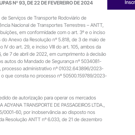
Insc
UPAS Nº 93, DE 22 DE FEVEREIRO DE 2024
 de Serviços de Transporte Rodoviário de
ência Nacional de Transportes Terrestres – ANTT,
ibuições, em conformidade com o art. 3º e o inciso
s do Anexo da Resolução nº 5.818, de 3 de maio de
o IV do art. 29, e inciso VIII do art. 105, ambos da
, de 7 de abril de 2022, em cumprimento à decisão
a nos autos do Mandado de Segurança nº 5034081-
, processo administrativo nº 01032.643896/2023-
o o que consta no processo nº 50500.159789/2023-
o pedido de autorização para operar os mercados
VILA ADYANA TRANSPORTE DE PASSAGEIROS LTDA.,
5/0001-60, por inobservância ao disposto nos
, da Resolução ANTT nº 6.033, de 21 de dezembro