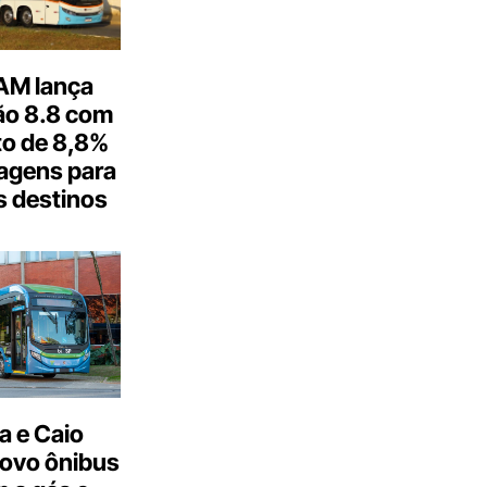
M lança
o 8.8 com
o de 8,8%
agens para
s destinos
a e Caio
ovo ônibus