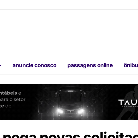
anuncie conosco
passagens online
ônibu
nega novas solicita