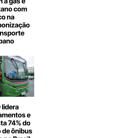
 a gás e
tano com
co na
bonização
ansporte
bano
lidera
amentos e
ta 74% do
 de ônibus