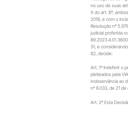
no uso de suas atr
X do art. 8º, ambo
2018, e com o incis
Resolução nº 5.976
judicial proferid
89.2023.4.01.3600
31, e considerand
82, decide:
Art. 1º Indeferir 
pleiteados pela V
inobservância ao 
nº 6.033, de 21 d
Art. 2º Esta Decis