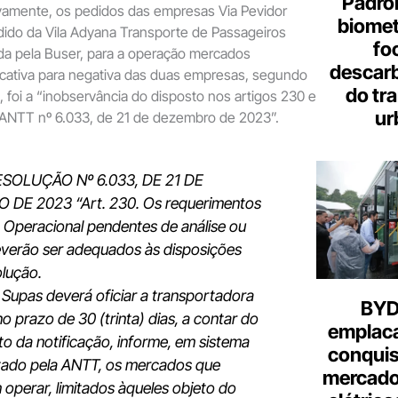
Padron
ivamente, os pedidos das empresas Via Pevidor
biome
dido da Vila Adyana Transporte de Passageiros
fo
da pela Buser, para a operação mercados
descar
ificativa para negativa das duas empresas, segundo
do tr
, foi a “inobservância do disposto nos artigos 230 e
ur
 ANTT nº 6.033, de 21 de dezembro de 2023”.
ESOLUÇÃO Nº 6.033, DE 21 DE
DE 2023 “Art. 230. Os requerimentos
 Operacional pendentes de análise ou
everão ser adequados às disposições
lução.
A Supas deverá oficiar a transportadora
BYD 
no prazo de 30 (trinta) dias, a contar do
emplac
o da notificação, informe, em sistema
conquis
izado pela ANTT, os mercados que
mercado
operar, limitados àqueles objeto do