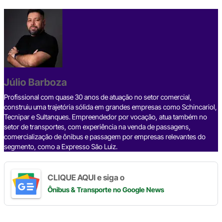
a
hr
n
el
h
o
h
c
e
ke
e
at
p
ar
e
a
dI
gr
s
y
e
b
d
n
a
A
Li
o
s
m
p
n
o
p
k
Júlio Barboza
k
Profissional com quase 30 anos de atuação no setor comercial,
construiu uma trajetória sólida em grandes empresas como Schincariol,
Tecnipar e Sultanques. Empreendedor por vocação, atua também no
setor de transportes, com experiência na venda de passagens,
comercialização de ônibus e passagem por empresas relevantes do
segmento, como a Expresso São Luiz.
CLIQUE AQUI e siga o
Ônibus & Transporte
no Google News