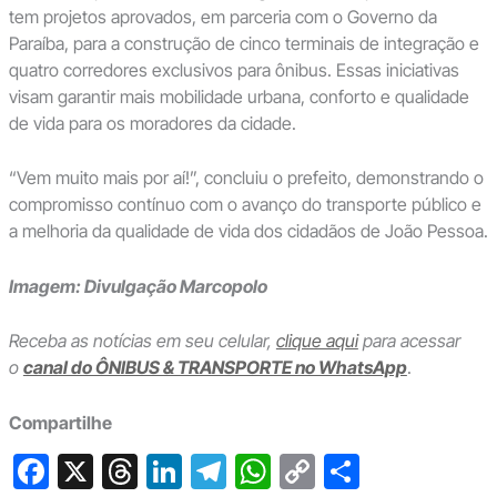
tem projetos aprovados, em parceria com o Governo da
Paraíba, para a construção de cinco terminais de integração e
quatro corredores exclusivos para ônibus. Essas iniciativas
visam garantir mais mobilidade urbana, conforto e qualidade
de vida para os moradores da cidade.
“Vem muito mais por aí!”, concluiu o prefeito, demonstrando o
compromisso contínuo com o avanço do transporte público e
a melhoria da qualidade de vida dos cidadãos de João Pessoa.
Imagem: Divulgação Marcopolo
Receba as notícias em seu celular,
clique aqui
para acessar
o
canal do ÔNIBUS & TRANSPORTE no WhatsApp
.
Compartilhe
F
X
T
Li
T
W
C
S