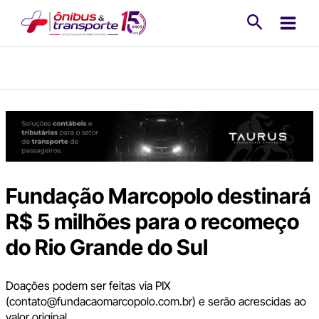
Ir
Pesquisa
para
o
conteúdo
Fundação Marcopolo destinará
R$ 5 milhões para o recomeço
do Rio Grande do Sul
Doações podem ser feitas via PIX
(contato@fundacaomarcopolo.com.br) e serão acrescidas ao
valor original.