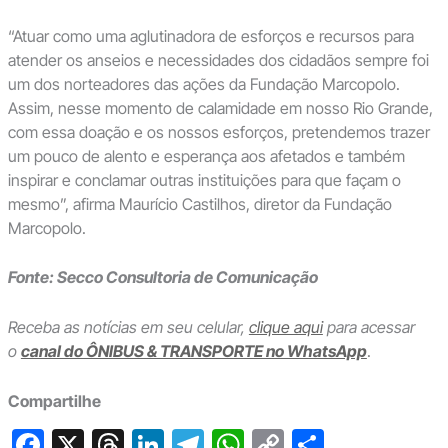
“Atuar como uma aglutinadora de esforços e recursos para
atender os anseios e necessidades dos cidadãos sempre foi
um dos norteadores das ações da Fundação Marcopolo.
Assim, nesse momento de calamidade em nosso Rio Grande,
com essa doação e os nossos esforços, pretendemos trazer
um pouco de alento e esperança aos afetados e também
inspirar e conclamar outras instituições para que façam o
mesmo”, afirma Maurício Castilhos, diretor da Fundação
Marcopolo.
Fonte: Secco Consultoria de Comunicação
Receba as notícias em seu celular,
clique aqui
para acessar
o
canal do ÔNIBUS & TRANSPORTE no WhatsApp
.
Compartilhe
F
X
T
Li
T
W
C
S