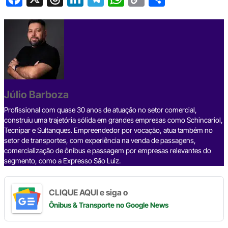
a
hr
n
el
h
o
h
c
e
ke
e
at
p
ar
e
a
dI
gr
s
y
e
b
d
n
a
A
Li
o
s
m
p
n
o
p
k
Júlio Barboza
k
Profissional com quase 30 anos de atuação no setor comercial,
construiu uma trajetória sólida em grandes empresas como Schincariol,
Tecnipar e Sultanques. Empreendedor por vocação, atua também no
setor de transportes, com experiência na venda de passagens,
comercialização de ônibus e passagem por empresas relevantes do
segmento, como a Expresso São Luiz.
CLIQUE AQUI e siga o
Ônibus & Transporte
no Google News