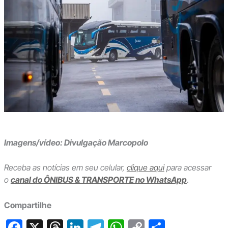
Imagens/vídeo: Divulgação Marcopolo
Receba as notícias em seu celular,
clique aqui
para acessar
o
canal do ÔNIBUS & TRANSPORTE no WhatsApp
.
Compartilhe
F
X
T
Li
T
W
C
S