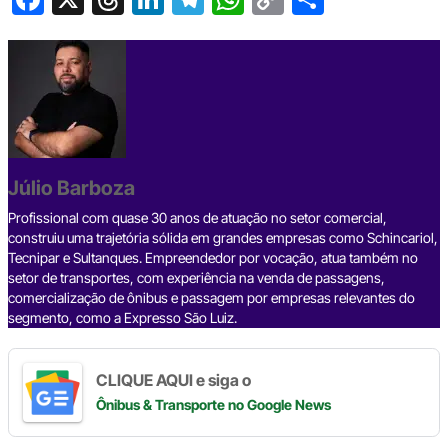
a
hr
n
el
h
o
h
c
e
ke
e
at
p
ar
e
a
dI
gr
s
y
e
b
d
n
a
A
Li
o
s
m
p
n
o
p
k
Júlio Barboza
k
Profissional com quase 30 anos de atuação no setor comercial,
construiu uma trajetória sólida em grandes empresas como Schincariol,
Tecnipar e Sultanques. Empreendedor por vocação, atua também no
setor de transportes, com experiência na venda de passagens,
comercialização de ônibus e passagem por empresas relevantes do
segmento, como a Expresso São Luiz.
CLIQUE AQUI e siga o
Ônibus & Transporte
no Google News