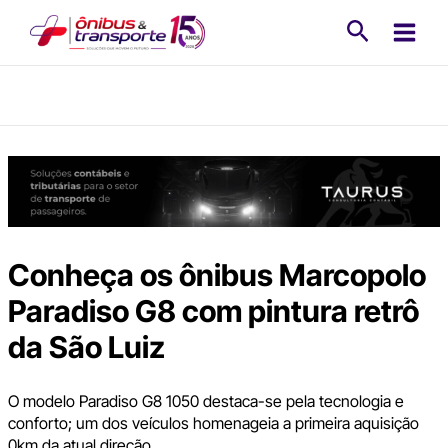
Ir
Pesquisa
para
o
conteúdo
Conheça os ônibus Marcopolo
Paradiso G8 com pintura retrô
da São Luiz
O modelo Paradiso G8 1050 destaca-se pela tecnologia e
conforto; um dos veículos homenageia a primeira aquisição
0km da atual direção