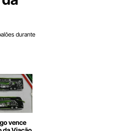
balões durante
go vence
 da Viação