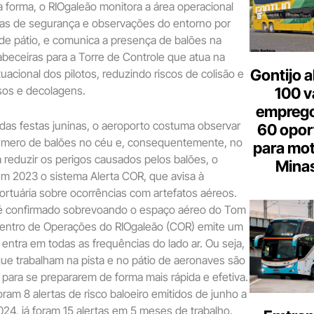
 forma, o RIOgaleão monitora a área operacional
as de segurança e observações do entorno por
 de pátio, e comunica a presença de balões na
beceiras para a Torre de Controle que atua na
Gontijo a
uacional dos pilotos, reduzindo riscos de colisão e
os e decolagens.
100 v
emprego
das festas juninas, o aeroporto costuma observar
60 opor
mero de balões no céu e, consequentemente, no
para mot
 reduzir os perigos causados pelos balões, o
Minas
m 2023 o sistema Alerta COR, que avisa à
rtuária sobre ocorrências com artefatos aéreos.
é confirmado sobrevoando o espaço aéreo do Tom
Centro de Operações do RIOgaleão (COR) emite um
 entra em todas as frequências do lado ar. Ou seja,
ue trabalham na pista e no pátio de aeronaves são
 para se prepararem de forma mais rápida e efetiva.
ram 8 alertas de risco baloeiro emitidos de junho a
4, já foram 15 alertas em 5 meses de trabalho.