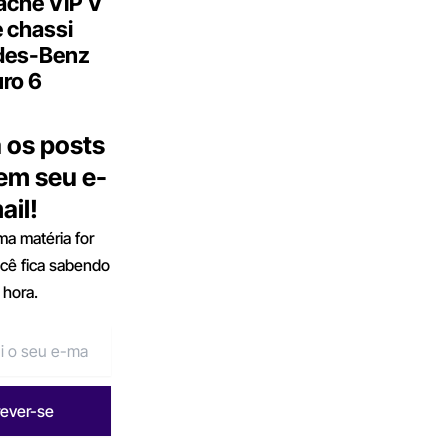
ache VIP V
 chassi
des-Benz
ro 6
 os posts
 em seu e-
ail!
a matéria for
ocê fica sabendo
 hora.
rever-se