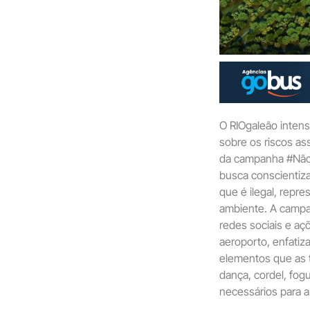
O RIOgaleão intens
sobre os riscos as
da campanha #NãoC
busca conscientiza
que é ilegal, repre
ambiente. A campa
redes sociais e a
aeroporto, enfatiz
elementos que as t
dança, cordel, fog
necessários para a