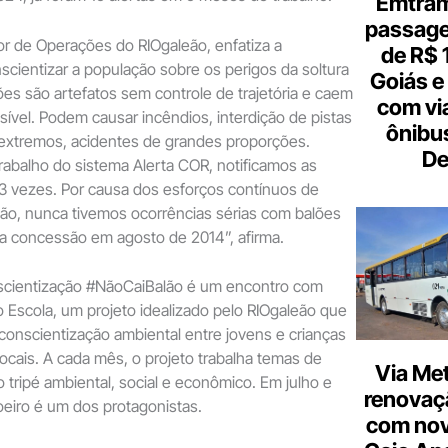
Emtram
passagen
tor de Operações do RIOgaleão, enfatiza a
de R$ 
scientizar a população sobre os perigos da soltura
Goiás e 
ões são artefatos sem controle de trajetória e caem
com vi
sível. Podem causar incêndios, interdição de pistas
ônibu
 extremos, acidentes de grandes proporções.
De
trabalho do sistema Alerta COR, notificamos as
3 vezes. Por causa dos esforços contínuos de
ão, nunca tivemos ocorrências sérias com balões
 concessão em agosto de 2014”, afirma.
scientização #NãoCaiBalão é um encontro com
Escola, um projeto idealizado pelo RIOgaleão que
onscientização ambiental entre jovens e crianças
cais. A cada mês, o projeto trabalha temas de
Via Met
o tripé ambiental, social e econômico. Em julho e
renovaçã
loeiro é um dos protagonistas.
com nov