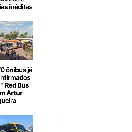
as inéditas
0 ônibus já
onfirmados
3º Red Bus
m Artur
ueira