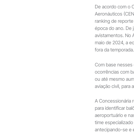
De acordo com o C
Aeronáuticos (CENI
ranking de reporte
época do ano. De j
avistamentos. No A
maio de 2024, a eq
fora da temporada.
Com base nesses d
ocorrências com b
ou até mesmo aume
aviação civil, para
A Concessionária 
para identificar ba
aeroportuário e na
time especializado
antecipando-se e 