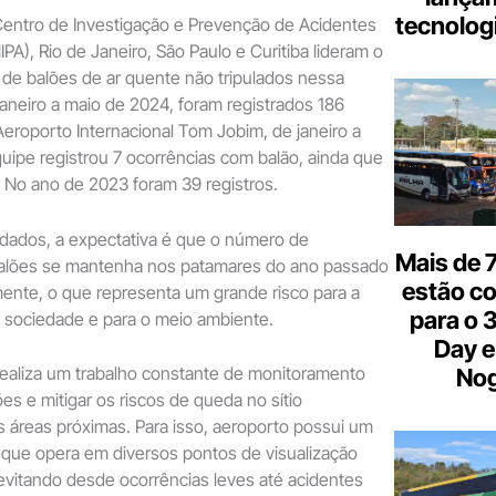
tecnologi
entro de Investigação e Prevenção de Acidentes
PA), Rio de Janeiro, São Paulo e Curitiba lideram o
 de balões de ar quente não tripulados nessa
aneiro a maio de 2024, foram registrados 186
eroporto Internacional Tom Jobim, de janeiro a
uipe registrou 7 ocorrências com balão, ainda que
 No ano de 2023 foram 39 registros.
ados, a expectativa é que o número de
Mais de 7
alões se mantenha nos patamares do ano passado
estão c
nte, o que representa um grande risco para a
para o 
 a sociedade e para o meio ambiente.
Day e
realiza um trabalho constante de monitoramento
Nog
lões e mitigar os riscos de queda no sítio
s áreas próximas. Para isso, aeroporto possui um
 que opera em diversos pontos de visualização
evitando desde ocorrências leves até acidentes