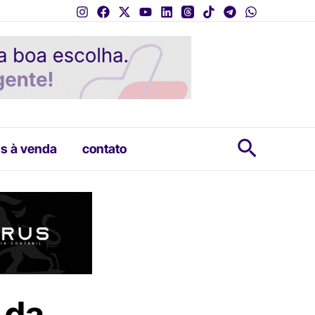
Pesquis
s à venda
contato
 da