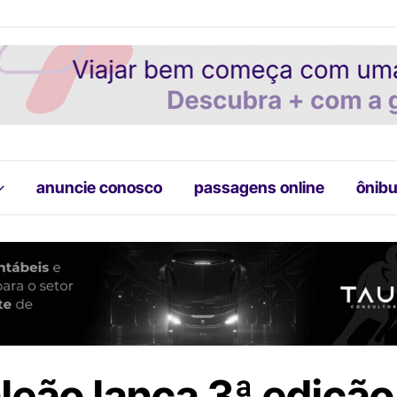
anuncie conosco
passagens online
ônibu
leão lança 3ª edição