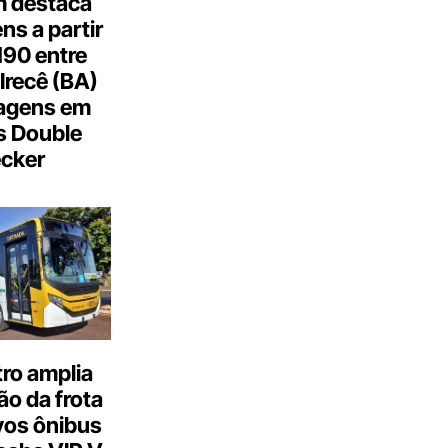
 destaca
s a partir
190 entre
Irecê (BA)
agens em
s Double
cker
ro amplia
o da frota
os ônibus