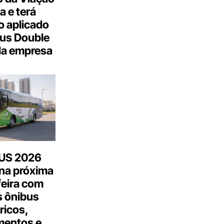
a e terá
 aplicado
us Double
da empresa
US 2026
na próxima
feira com
 ônibus
tricos,
mentos e