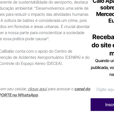
Caio Ap
 gerente de sustentabilidade do aeroporto, destaca
sobre
educação ambiental: “Desenvolvemos uma série de
Merce
eis para reduzir o impacto das atividades humanas
Eu
A soltura de balões é considerada um crime, pois
ios em florestas e áreas urbanas. É crucial abordar
er a nossa parte para conscientizar a sociedade
Receba
 essa prática pode causar”.
do site
iBalão conta com o apoio do Centro de
m
evenção de Acidentes Aeroportuários (CENIPA) e do
Quando um
Controle do Espaço Aéreo (DECEA).
publicada, v
na
 em seu celular,
clique aqui
para acessar o
canal do
PORTE no WhatsApp
.
Insc