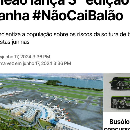
anha #NãoCaiBalão
cientiza a população sobre os riscos da soltura de 
stas juninas
s
junho 17, 2024 3:36 PM
tima vez em
junho 17, 2024 3:36 PM
Digite
aqui
o
seu
e-
mail
Busólo
concurso