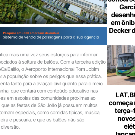
Garci
desenho
em ônib
Decker 
ifica mais uma vez seus esforços para informar
sociados à soltura de balões. Com a terceira edição
aiBalão, o Aeroporto Internacional Tom Jobim
r a população sobre os perigos que essa prática,
senta tanto para a aviação civil quanto para o meio
nha, que contará com conteúdo educativo nas
LAT.B
ções em escolas das comunidades próximas ao
começa 
a que as festas de São João já possuem muitos
terça-
ornam especiais, como comidas típicas, música,
novos
ueira e pescaria, e que os balões não são
elé
 diversão.
lança