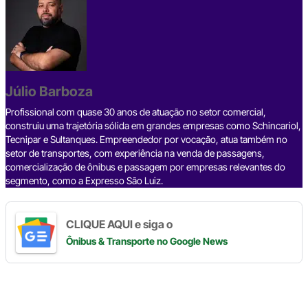
c
e
ke
e
at
p
ar
e
a
dI
gr
s
y
e
b
d
n
a
A
Li
o
s
m
p
n
o
p
k
Júlio Barboza
k
Profissional com quase 30 anos de atuação no setor comercial,
construiu uma trajetória sólida em grandes empresas como Schincariol,
Tecnipar e Sultanques. Empreendedor por vocação, atua também no
setor de transportes, com experiência na venda de passagens,
comercialização de ônibus e passagem por empresas relevantes do
segmento, como a Expresso São Luiz.
CLIQUE AQUI e siga o
Ônibus & Transporte
no Google News