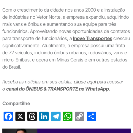
Com o crescimento da cidade nos anos 2000 e a instalação
de indústrias no Vetor Norte, a empresa expandiu, adquirindo
mais vans e ônibus e aumentando sua equipe para três
funcionários. Aproveitando novas oportunidades de contratos
para transporte de funcionários, a
Inove Transportes
cresceu
significativamente. Atualmente, a empresa possui uma frota
de 72 veículos, incluindo ônibus urbanos, rodoviários, vans e
micro-ônibus, e opera em Minas Gerais e em outros estados
do Brasil.
Receba as notícias em seu celular,
clique aqui
para acessar
o
canal do ÔNIBUS & TRANSPORTE no WhatsApp
.
Compartilhe
F
X
T
Li
T
W
C
S
a
hr
n
el
h
o
h