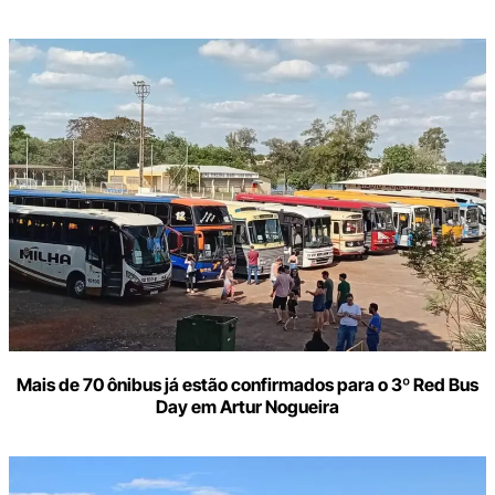
Digite
aqui
o
seu
e-
mail
Mais de 70 ônibus já estão confirmados para o 3º Red Bus
Day em Artur Nogueira