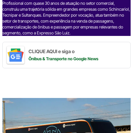
k
Profissional com quase 30 anos de atuação no setor comercial,
construiu uma trajetória sólida em grandes empresas como Schincariol,
Tecnipar e Sultanques. Empreendedor por vocação, atua também no
setor de transportes, com experiência na venda de passagens,
comercialização de ônibus e passagem por empresas relevantes do
segmento, como a Expresso São Luiz.
CLIQUE AQUI e siga o
Ônibus & Transporte
no Google News
Digite
aqui
o
seu
e-
mail