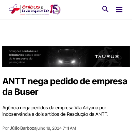
Ir
Pesquisa
para
o
conteúdo
ANTT nega pedido de empresa
da Buser
Agência nega pedidos da empresa Vila Adyana por
inobservância a dois artidos de Resolução da ANTT.
Por
Júlio Barboza
julho 18, 2024 7:11 AM