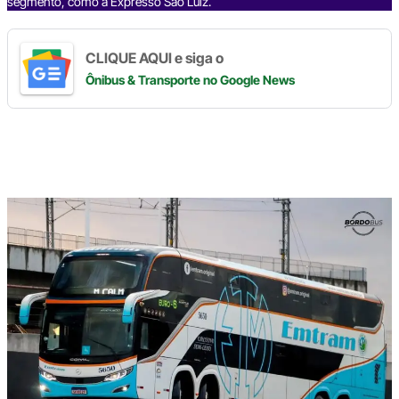
segmento, como a Expresso São Luiz.
CLIQUE AQUI e siga o
Ônibus & Transporte
no Google News
Digite
aqui
o
seu
e-
mail