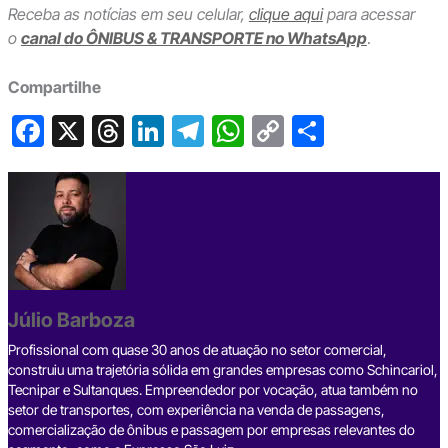
Receba as notícias em seu celular,
clique aqui
para acessar
o
canal do ÔNIBUS & TRANSPORTE no WhatsApp
.
Compartilhe
F
X
T
Li
T
W
C
S
a
hr
n
el
h
o
h
c
e
ke
e
at
p
ar
e
a
dI
gr
s
y
e
b
d
n
a
A
Li
o
s
m
p
n
o
p
k
Júlio Barboza
k
Profissional com quase 30 anos de atuação no setor comercial,
construiu uma trajetória sólida em grandes empresas como Schincariol,
Tecnipar e Sultanques. Empreendedor por vocação, atua também no
setor de transportes, com experiência na venda de passagens,
comercialização de ônibus e passagem por empresas relevantes do