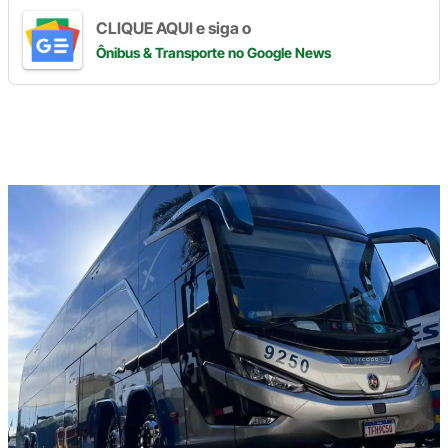
CLIQUE AQUI e siga o
Ônibus & Transporte
no Google News
Digite
aqui
o
seu
e-
mail