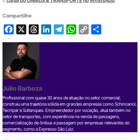
o
canal do ÔNIBUS & TRANSPORTE no WhatsApp
.
Compartilhe
F
X
T
Li
T
W
C
S
a
hr
n
el
h
o
h
c
e
ke
e
at
p
ar
e
a
dI
gr
s
y
e
b
d
n
a
A
Li
o
s
m
p
n
o
p
k
Júlio Barboza
k
Profissional com quase 30 anos de atuação no setor comercial,
construiu uma trajetória sólida em grandes empresas como Schincariol,
Tecnipar e Sultanques. Empreendedor por vocação, atua também no
setor de transportes, com experiência na venda de passagens,
comercialização de ônibus e passagem por empresas relevantes do
segmento, como a Expresso São Luiz.