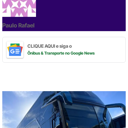
b
d
n
a
A
Li
o
s
m
p
n
o
p
k
Paulo Rafael
k
CLIQUE AQUI e siga o
Ônibus & Transporte
no Google News
Digite
aqui
o
seu
e-
mail