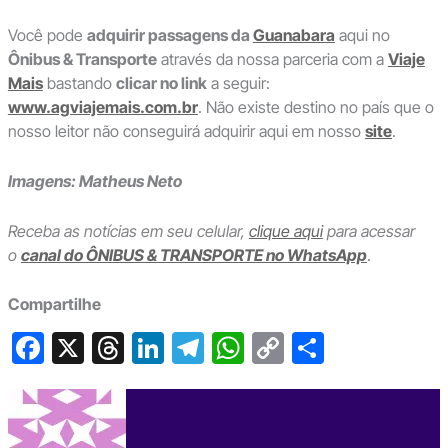
Você pode
adquirir passagens da
Guanabara
aqui no
Ônibus & Transporte
através da nossa parceria com a
Viaje
Mais
bastando
clicar no link
a seguir:
www.agviajemais.com.br
. Não existe destino no país que o
nosso leitor não conseguirá adquirir aqui em nosso
site
.
Imagens: Matheus Neto
Receba as notícias em seu celular,
clique aqui
para acessar
o
canal do ÔNIBUS & TRANSPORTE no WhatsApp
.
Compartilhe
F
X
T
Li
T
W
C
S
a
hr
n
el
h
o
h
c
e
ke
e
at
p
ar
e
a
dI
gr
s
y
e