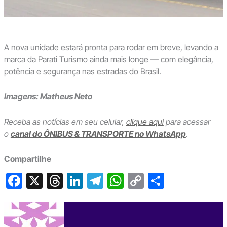
A nova unidade estará pronta para rodar em breve, levando a
marca da Parati Turismo ainda mais longe — com elegância,
potência e segurança nas estradas do Brasil.
Imagens: Matheus Neto
Receba as notícias em seu celular,
clique aqui
para acessar
o
canal do ÔNIBUS & TRANSPORTE no WhatsApp
.
Compartilhe
F
X
T
Li
T
W
C
S
a
hr
n
el
h
o
h
c
e
ke
e
at
p
ar