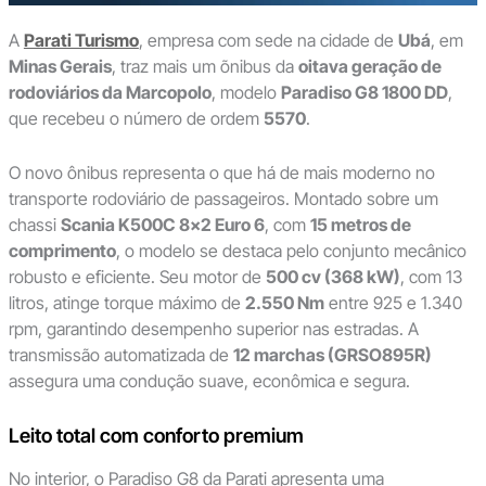
A
Parati Turismo
, empresa com sede na cidade de
Ubá
, em
Minas Gerais
, traz mais um õnibus da
oitava geração de
rodoviários da Marcopolo
, modelo
Paradiso G8 1800 DD
,
que recebeu o número de ordem
5570
.
O novo ônibus representa o que há de mais moderno no
transporte rodoviário de passageiros. Montado sobre um
chassi
Scania K500C 8×2 Euro 6
, com
15 metros de
comprimento
, o modelo se destaca pelo conjunto mecânico
robusto e eficiente. Seu motor de
500 cv (368 kW)
, com 13
litros, atinge torque máximo de
2.550 Nm
entre 925 e 1.340
rpm, garantindo desempenho superior nas estradas. A
transmissão automatizada de
12 marchas (GRSO895R)
assegura uma condução suave, econômica e segura.
Leito total com conforto premium
No interior, o Paradiso G8 da Parati apresenta uma