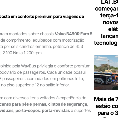
LAT.B
começa 
terça-
posta em conforto premium para viagens de
novos
elé
oram montados sobre chassis
Volvo B450R Euro 5
lança
s de comprimento, equipados com motorização
tecnologi
a por seis cilindros em linha, potência de 453
e 2.190 Nm a 1.200 rpm.
olhida pela WayBus privilegia o conforto premium
rodoviário de passageiros. Cada unidade possui
3 passageiros acomodados em poltronas leito,
o piso superior e 12 no salão inferior.
m com diversos itens voltados à experiência do
Mais de 7
canso para pés e pernas
,
cintos de segurança
,
estão c
viduais
,
porta-copos
,
porta-revistas
e suportes
para o 