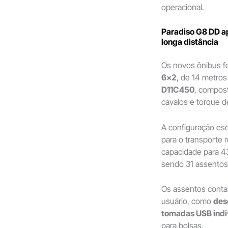
operacional.
Paradiso G8 DD a
longa distância
Os novos ônibus f
6×2
, de 14 metro
D11C450
, compost
cavalos e torque d
A configuração esc
para o transporte 
capacidade para 4
sendo 31 assentos n
Os assentos conta
usuário, como
des
tomadas USB indi
para bolsas.