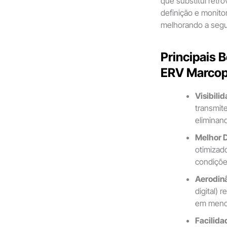
que substitui retr
definição e monito
melhorando a segu
Principais 
ERV Marcop
Visibili
transmit
eliminan
Melhor 
otimizado
condiçõe
Aerodin
digital) 
em meno
Facilid