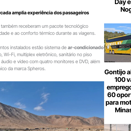
Day e
Nog
cada amplia experiência dos passageiros
 também receberam um pacote tecnológico
idade e ao conforto térmico durante as viagens.
ntos instalados estão sistema de
ar-condicionado
o, Wi-Fi, multiplex eletrônico, sanitário no piso
de áudio e vídeo com quatro monitores e DVD, além
ônico da marca Spheros.
Gontijo a
100 v
emprego
60 opor
para mot
Minas