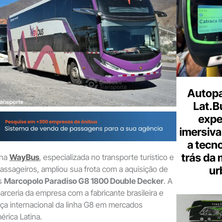
Autopa
Lat.B
expe
imersiva
a tecno
trás da 
ana
WayBus
, especializada no transporte turístico e
ur
 passageiros, ampliou sua frota com a aquisição de
us
Marcopolo Paradiso G8 1800 Double Decker
. A
arceria da empresa com a fabricante brasileira e
ça internacional da linha G8 em mercados
érica Latina.