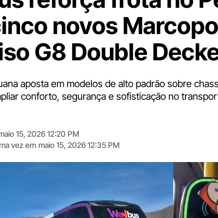
inco novos Marcopo
iso G8 Double Decke
ana aposta em modelos de alto padrão sobre chass
iar conforto, segurança e sofisticação no transport
maio 15, 2026 12:20 PM
tima vez em
maio 15, 2026 12:35 PM
Digite
aqui
o
seu
e-
mail