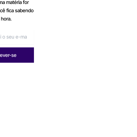
a matéria for
ocê fica sabendo
 hora.
rever-se