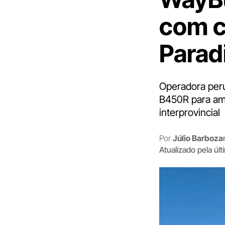
com c
Parad
Operadora peru
B450R para ampl
interprovincial
Por
Júlio Barboza
Atualizado pela úl