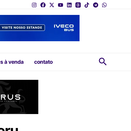
Pesquis
s à venda
contato
eru