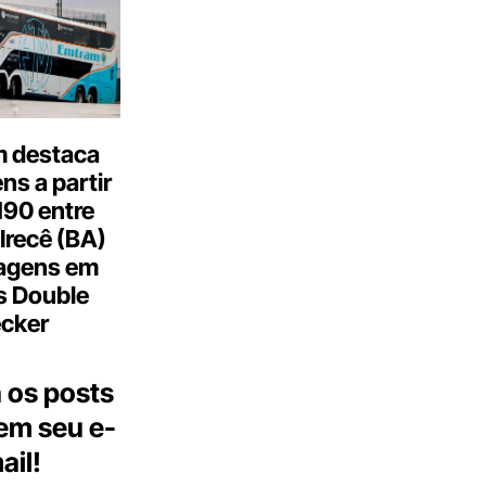
 destaca
s a partir
190 entre
Irecê (BA)
agens em
s Double
cker
 os posts
 em seu e-
ail!