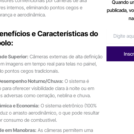
ovisores convencionais por câmeras de alta
Quando um
res internos, eliminando pontos cegos e
publicada, v
rança e aerodinâmica.
na
Benefícios e Características do
olo:
Insc
dade Superior:
Câmeras externas de alta definição
em imagens em tempo real para telas no painel,
do pontos cegos tradicionais.
Desempenho Noturno/Chuva:
O sistema é
 para oferecer visibilidade clara à noite ou em
s adversas como cerração, neblina e chuva.
âmica e Economia:
O sistema eletrônico (100%
reduz o arrasto aerodinâmico, o que pode resultar
r consumo de combustível.
ade em Manobras:
As câmeras permitem uma