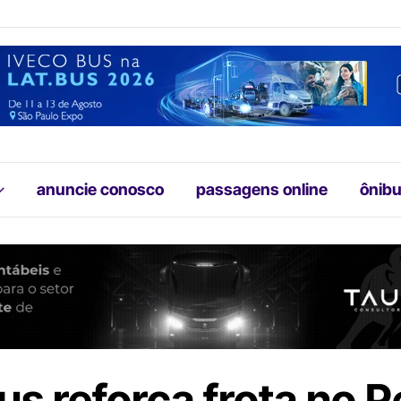
anuncie conosco
passagens online
ônibu
s reforça frota no P