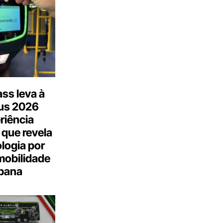
ss leva à
us 2026
riência
 que revela
logia por
mobilidade
bana