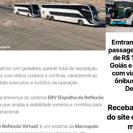
Emtram
passagen
de R$ 
Goiás e 
inda com geladeira, parede total de separação,
com vi
s com vidros colados e cortinas, características
ônibu
rão executivo e turístico da operação.
De
é a presença do sistema
ERV (Espelho de Reflexão
a que amplia a visibilidade externa e contribui para
Receba
eracional.
do site
m
 Reflexão Virtual)
é um sistema da
Marcopolo