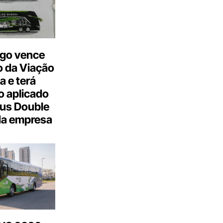
go vence
 da Viação
a e terá
 aplicado
us Double
da empresa