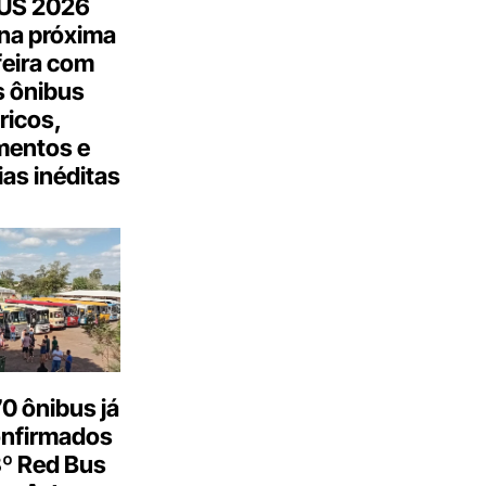
US 2026
na próxima
feira com
 ônibus
tricos,
mentos e
as inéditas
0 ônibus já
onfirmados
3º Red Bus