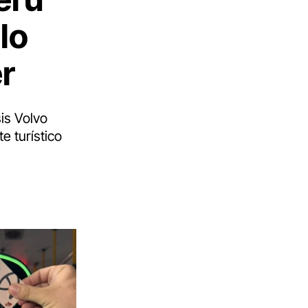
lo
r
is Volvo
e turístico