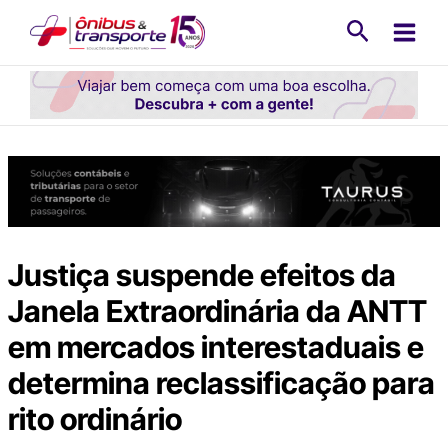
Ir
Pesquisa
para
o
conteúdo
Justiça suspende efeitos da
Janela Extraordinária da ANTT
em mercados interestaduais e
determina reclassificação para
rito ordinário