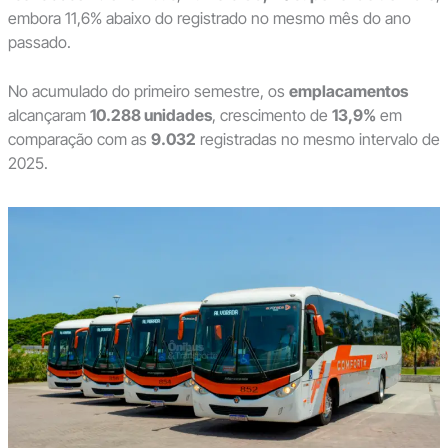
embora 11,6% abaixo do registrado no mesmo mês do ano
passado.
No acumulado do primeiro semestre, os
emplacamentos
alcançaram
10.288 unidades
, crescimento de
13,9%
em
comparação com as
9.032
registradas no mesmo intervalo de
2025.