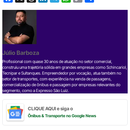
a
hr
n
el
h
o
h
c
e
ke
e
at
p
ar
e
a
dI
gr
s
y
e
b
d
n
a
A
Li
o
s
m
p
n
o
p
k
Júlio Barboza
k
Profissional com quase 30 anos de atuação no setor comercial,
construiu uma trajetória sólida em grandes empresas como Schincariol,
Tecnipar e Sultanques. Empreendedor por vocação, atua também no
setor de transportes, com experiência na venda de passagens,
comercialização de ônibus e passagem por empresas relevantes do
segmento, como a Expresso São Luiz.
CLIQUE AQUI e siga o
Ônibus & Transporte
no Google News