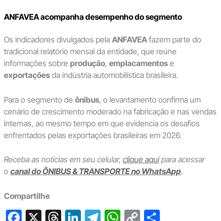
ANFAVEA acompanha desempenho do segmento
Os indicadores divulgados pela
ANFAVEA
fazem parte do
tradicional relatório mensal da entidade, que reúne
informações sobre
produção
,
emplacamentos
e
exportações
da indústria automobilística brasileira.
Para o segmento de
ônibus
, o levantamento confirma um
cenário de crescimento moderado na fabricação e nas vendas
internas, ao mesmo tempo em que evidencia os desafios
enfrentados pelas exportações brasileiras em 2026.
Receba as notícias em seu celular,
clique aqui
para acessar
o
canal do ÔNIBUS & TRANSPORTE no WhatsApp
.
Compartilhe
F
X
T
Li
T
W
C
S