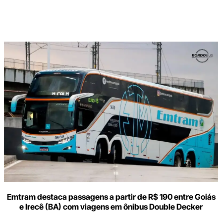
Digite
aqui
o
seu
e-
mail
Emtram destaca passagens a partir de R$ 190 entre Goiás
e Irecê (BA) com viagens em ônibus Double Decker