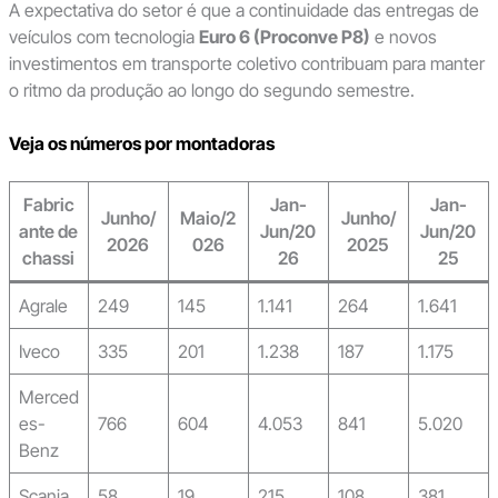
A expectativa do setor é que a continuidade das entregas de
veículos com tecnologia
Euro 6 (Proconve P8)
e novos
investimentos em transporte coletivo contribuam para manter
o ritmo da produção ao longo do segundo semestre.
Veja os números por montadoras
Fabric
Jan-
Jan-
Junho/
Maio/2
Junho/
ante de
Jun/20
Jun/20
2026
026
2025
chassi
26
25
Agrale
249
145
1.141
264
1.641
Iveco
335
201
1.238
187
1.175
Merced
es-
766
604
4.053
841
5.020
Benz
Scania
58
19
215
108
381