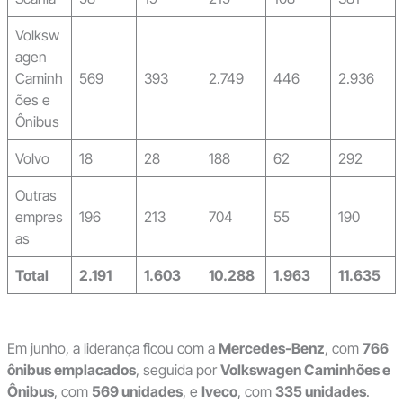
Volksw
agen
Caminh
569
393
2.749
446
2.936
ões e
Ônibus
Volvo
18
28
188
62
292
Outras
empres
196
213
704
55
190
as
Total
2.191
1.603
10.288
1.963
11.635
Em junho, a liderança ficou com a
Mercedes-Benz
, com
766
ônibus emplacados
, seguida por
Volkswagen Caminhões e
Ônibus
, com
569 unidades
, e
Iveco
, com
335 unidades
.