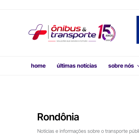
Ir
para
o
conteúdo
home
últimas notícias
sobre nós
Rondônia
Notícias e informações sobre o transporte púb