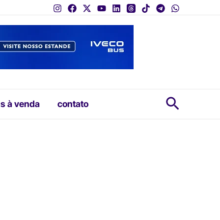
Pesquis
s à venda
contato