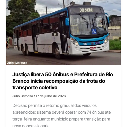
Justiça libera 50 ônibus e Prefeitura de Rio
Branco inicia recomposição da frota do
transporte coletivo
Júlio Barboza
/
17 de julho de 2026
Decisão permite o retorno gradual dos veículos
apreendidos; sistema deverá operar com 74 ônibus até
terça-feira enquanto município prepara transição para
nova concessionária