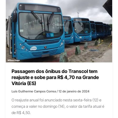
Passagem dos ônibus do Transcol tem
reajuste e sobe para R$ 4,70 na Grande
Vitória (ES)
Luís Guilherme Campos Correa
/
12 de janeiro de 2024
O reajuste anual foi anunciado nesta sexta-feira (12) e
começa a valer no domingo (14), o valor da tarifa atual é
de R$ 4,50.