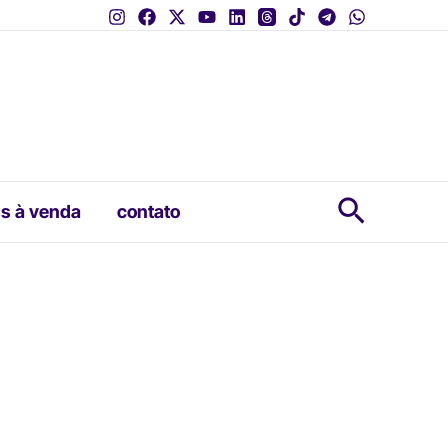
Pesquis
s à venda
contato