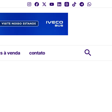
Pesquis
s à venda
contato