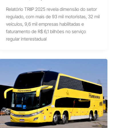
Relatório TRIIP 2025 revela dimensão do setor
regulado, com mais de 93 mil motoristas, 32 mil
veículos, 9,6 mil empresas habilitadas e
faturamento de R$ 6,1 bilhões no serviço
regular interestadual