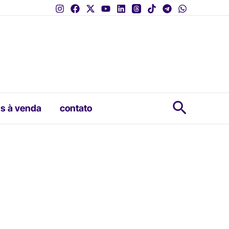
Pesquis
s à venda
contato