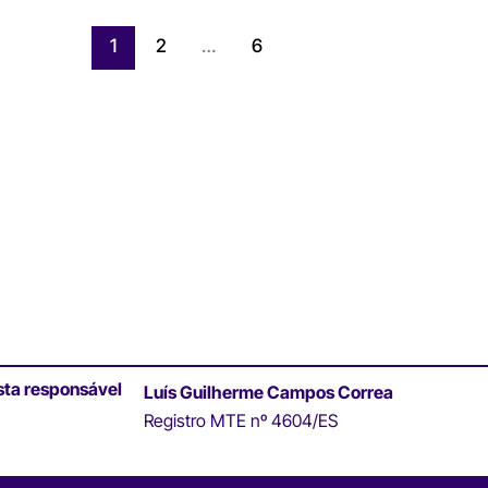
1
2
…
6
sta responsável
Luís Guilherme Campos Correa
Registro MTE nº 4604/ES